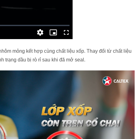
hôm mỏng kết hợp cùng chất liệu xốp. Thay đổi từ chất liệu
h trạng dầu bị rò rỉ sau khi đã mở seal.