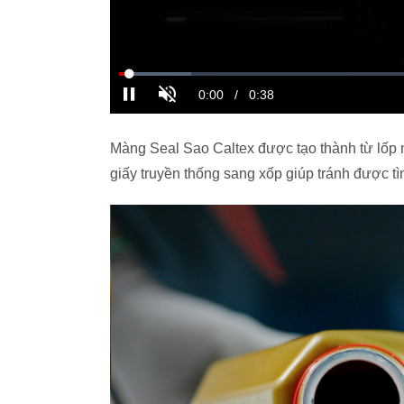
Màng Seal Sao Caltex được tạo thành từ lốp n
giấy truyền thống sang xốp giúp tránh được tìn