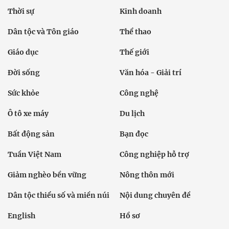
Thời sự
Kinh doanh
Dân tộc và Tôn giáo
Thể thao
Giáo dục
Thế giới
Đời sống
Văn hóa - Giải trí
Sức khỏe
Công nghệ
Ô tô xe máy
Du lịch
Bất động sản
Bạn đọc
Tuần Việt Nam
Công nghiệp hỗ trợ
Giảm nghèo bền vững
Nông thôn mới
Dân tộc thiểu số và miền núi
Nội dung chuyên đề
English
Hồ sơ