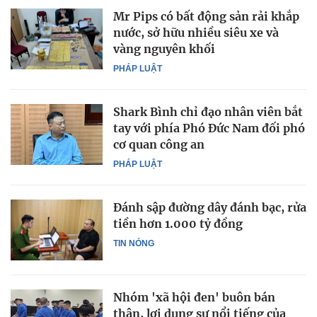
Mr Pips có bất động sản rải khắp
nước, sở hữu nhiều siêu xe và
vàng nguyên khối
PHÁP LUẬT
Shark Bình chỉ đạo nhân viên bắt
tay với phía Phó Đức Nam đối phó
cơ quan công an
PHÁP LUẬT
Đánh sập đường dây đánh bạc, rửa
tiền hơn 1.000 tỷ đồng
TIN NÓNG
Nhóm 'xã hội đen' buôn bán
thận, lợi dụng sự nổi tiếng của