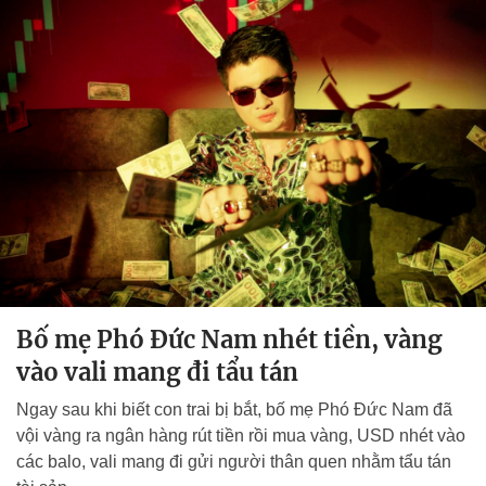
Bố mẹ Phó Đức Nam nhét tiền, vàng
vào vali mang đi tẩu tán
Ngay sau khi biết con trai bị bắt, bố mẹ Phó Đức Nam đã
vội vàng ra ngân hàng rút tiền rồi mua vàng, USD nhét vào
các balo, vali mang đi gửi người thân quen nhằm tẩu tán