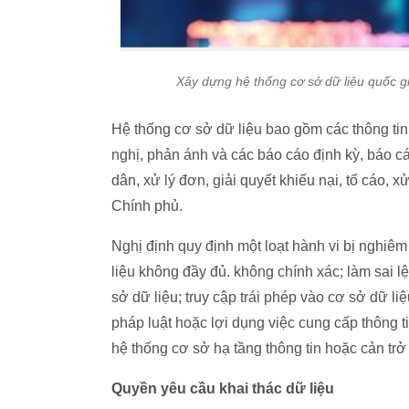
Xây dựng hệ thống cơ sở dữ liệu quốc gia
Hệ thống cơ sở dữ liệu bao gồm các thông tin v
nghị, phản ánh và các báo cáo định kỳ, báo cá
dân, xử lý đơn, giải quyết khiếu nại, tố cáo, 
Chính phủ.
Nghị định quy định một loạt hành vi bị nghiêm
liệu không đầy đủ. không chính xác; làm sai lệc
sở dữ liệu; truy cập trái phép vào cơ sở dữ liệu
pháp luật hoặc lợi dụng việc cung cấp thông t
hệ thống cơ sở hạ tầng thông tin hoặc cản trở q
Quyền yêu cầu khai thác dữ liệu