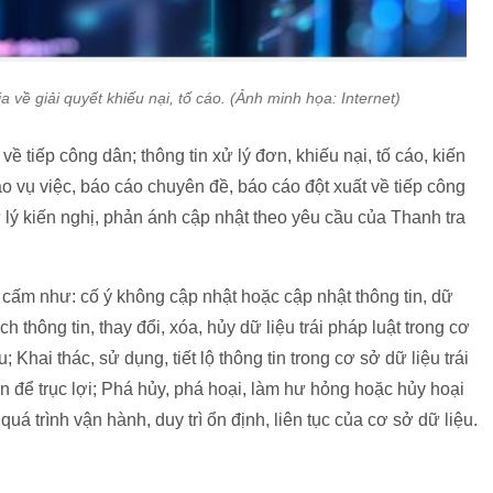
 về giải quyết khiếu nại, tố cáo. (Ảnh minh họa: Internet)
ề tiếp công dân; thông tin xử lý đơn, khiếu nại, tố cáo, kiến
o vụ việc, báo cáo chuyên đề, báo cáo đột xuất về tiếp công
xử lý kiến nghị, phản ánh cập nhật theo yêu cầu của Thanh tra
 cấm như: cố ý không cập nhật hoặc cập nhật thông tin, dữ
h thông tin, thay đổi, xóa, hủy dữ liệu trái pháp luật trong cơ
; Khai thác, sử dụng, tiết lộ thông tin trong cơ sở dữ liệu trái
in để trục lợi; Phá hủy, phá hoại, làm hư hỏng hoặc hủy hoại
uá trình vận hành, duy trì ổn định, liên tục của cơ sở dữ liệu.