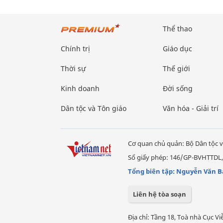
Thể thao
Chính trị
Giáo dục
Thời sự
Thế giới
Kinh doanh
Đời sống
Dân tộc và Tôn giáo
Văn hóa - Giải trí
Cơ quan chủ quản: Bộ Dân tộc v
Số giấy phép: 146/GP-BVHTTDL,
Tổng biên tập: Nguyễn Văn B
Liên hệ tòa soạn
Địa chỉ: Tầng 18, Toà nhà Cục 