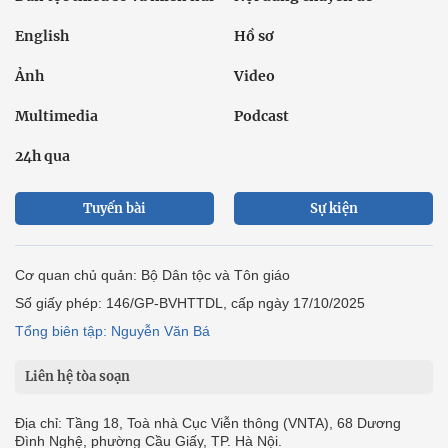
English
Hồ sơ
Ảnh
Video
Multimedia
Podcast
24h qua
Tuyến bài
Sự kiện
Cơ quan chủ quản: Bộ Dân tộc và Tôn giáo
Số giấy phép: 146/GP-BVHTTDL, cấp ngày 17/10/2025
Tổng biên tập: Nguyễn Văn Bá
Liên hệ tòa soạn
Địa chỉ: Tầng 18, Toà nhà Cục Viễn thông (VNTA), 68 Dương
Đình Nghệ, phường Cầu Giấy, TP. Hà Nội.