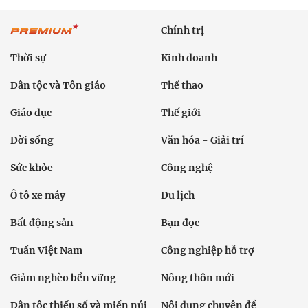
Chính trị
Thời sự
Kinh doanh
Dân tộc và Tôn giáo
Thể thao
Giáo dục
Thế giới
Đời sống
Văn hóa - Giải trí
Sức khỏe
Công nghệ
Ô tô xe máy
Du lịch
Bất động sản
Bạn đọc
Tuần Việt Nam
Công nghiệp hỗ trợ
Giảm nghèo bền vững
Nông thôn mới
Dân tộc thiểu số và miền núi
Nội dung chuyên đề