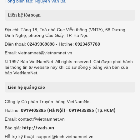
Tổng biên tập: Nguyễn Văn Bá
Liên hệ tòa soạn
Địa chỉ: Tầng 18, Toà nhà Cục Viễn thông (VNTA), 68 Dương
Đình Nghệ, phường Cầu Giấy, TP. Hà Nội.
Điện thoại:
02439369898
- Hotline:
0923457788
Email: vietnamnet@vietnamnet.vn
© 1997 Báo VietNamNet. All rights reserved. Chỉ được phát hành
lại thông tin từ website này khi có sự đồng ý bằng văn bản của
báo VietNamNet.
Liên hệ quảng cáo
Công ty Cổ phần Truyền thông VietNamNet
0919405885 (Hà Nội)
0919435885 (Tp.HCM)
Hotline:
-
Email: contact@vietnamnet.vn
http://vads.vn
Báo giá:
Hỗ trợ kỹ thuật: support@tech.vietnamnet.vn