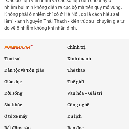
"Các dữ liệu viễn thám và các số liệu đều cho thấy ô
nhiễm bụi mịn không diễn ra cục bộ mà trên quy mô vùng.
Không phải ô nhiễm chỉ có ở Hà Nội, đó là cách hiểu sai
lầm" - anh Nguyễn Thái Thạch - kiến trúc sư, chuyên gia tự
do về ô nhiễm không khí nhận định.
Chính trị
Thời sự
Kinh doanh
Dân tộc và Tôn giáo
Thể thao
Giáo dục
Thế giới
Đời sống
Văn hóa - Giải trí
Sức khỏe
Công nghệ
Ô tô xe máy
Du lịch
Bất động sản
Bạn đọc