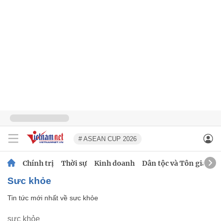
# ASEAN CUP 2026
Chính trị
Thời sự
Kinh doanh
Dân tộc và Tôn giáo
sưc khỏe
Tin tức mới nhất về
sưc khỏe
sưc khỏe