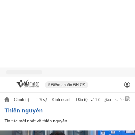
# Điểm chuẩn ĐH-CĐ
Chính trị
Thời sự
Kinh doanh
Dân tộc và Tôn giáo
Giáo dục
thiện nguyện
Tin tức mới nhất về
thiện nguyện