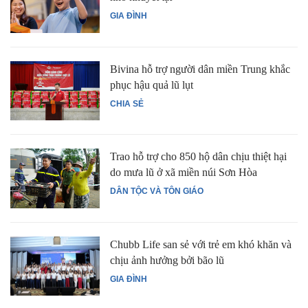
GIA ĐÌNH
Bivina hỗ trợ người dân miền Trung khắc
phục hậu quả lũ lụt
CHIA SẺ
Trao hỗ trợ cho 850 hộ dân chịu thiệt hại
do mưa lũ ở xã miền núi Sơn Hòa
DÂN TỘC VÀ TÔN GIÁO
Chubb Life san sẻ với trẻ em khó khăn và
chịu ảnh hưởng bởi bão lũ
GIA ĐÌNH