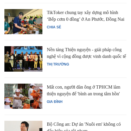
TikToker chung tay xây dựng mô hình
‘Bếp cơm 0 đồng’ ở An Phước, Đồng Nai
CHIA SẺ
Nền tảng Thiện nguyện - giải pháp công
nghệ vì cộng đồng được vinh danh quốc tế
THỊ TRƯỜNG
Mất con, người đàn ông ở TPHCM làm
thiện nguyện để 'bình an trong tâm hồn'
GIA ĐÌNH
Bộ Công an: Dự án 'Nuôi em' không có
dấu hiệu của tội phạm