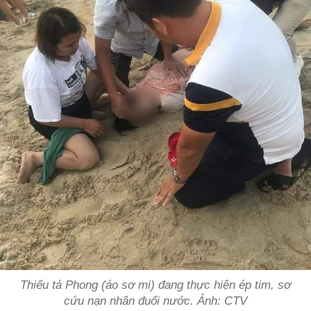
Thiếu tá Phong (áo sơ mi) đang thực hiện ép tim, sơ
cứu nạn nhân đuối nước. Ảnh: CTV