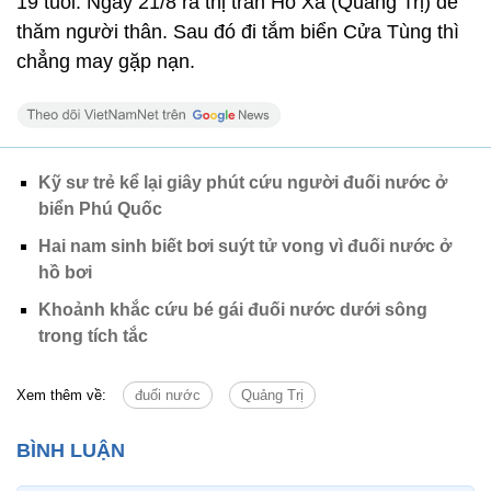
19 tuổi. Ngày 21/8 ra thị trấn Hồ Xá (Quảng Trị) để
thăm người thân. Sau đó đi tắm biển Cửa Tùng thì
chẳng may gặp nạn.
Kỹ sư trẻ kể lại giây phút cứu người đuối nước ở
biển Phú Quốc
Hai nam sinh biết bơi suýt tử vong vì đuối nước ở
hồ bơi
Khoảnh khắc cứu bé gái đuối nước dưới sông
trong tích tắc
Xem thêm về:
đuối nước
Quảng Trị