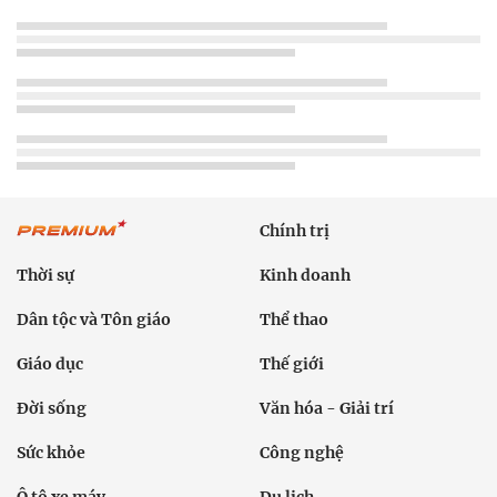
Chính trị
Thời sự
Kinh doanh
Dân tộc và Tôn giáo
Thể thao
Giáo dục
Thế giới
Đời sống
Văn hóa - Giải trí
Sức khỏe
Công nghệ
Ô tô xe máy
Du lịch