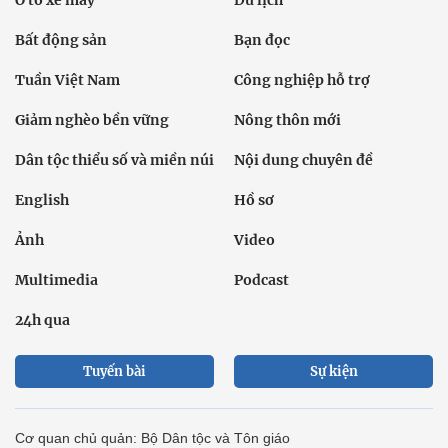
Bất động sản
Bạn đọc
Tuần Việt Nam
Công nghiệp hỗ trợ
Giảm nghèo bền vững
Nông thôn mới
Dân tộc thiểu số và miền núi
Nội dung chuyên đề
English
Hồ sơ
Ảnh
Video
Multimedia
Podcast
24h qua
Tuyến bài
Sự kiện
Cơ quan chủ quản: Bộ Dân tộc và Tôn giáo