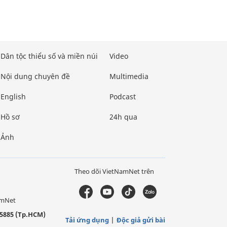
Dân tộc thiểu số và miền núi
Video
Nội dung chuyên đề
Multimedia
English
Podcast
Hồ sơ
24h qua
Ảnh
Theo dõi VietNamNet trên
amNet
5885 (Tp.HCM)
Tải ứng dụng
Độc giả gửi bài