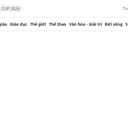
 CUP 2026
Tu
giáo
Giáo dục
Thế giới
Thể thao
Văn hóa - Giải trí
Đời sống
S