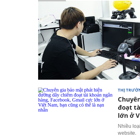
THỊ TRƯỜ
Chuyên
đoạt t
lớn ở 
Nhiều loại
website.