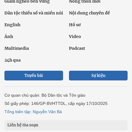
Giảm nghèo bền vững
Nông thôn mới
Dân tộc thiểu số và miền núi
Nội dung chuyên đề
English
Hồ sơ
Ảnh
Video
Multimedia
Podcast
24h qua
Tuyến bài
Sự kiện
Cơ quan chủ quản: Bộ Dân tộc và Tôn giáo
Số giấy phép: 146/GP-BVHTTDL, cấp ngày 17/10/2025
Tổng biên tập: Nguyễn Văn Bá
Liên hệ tòa soạn