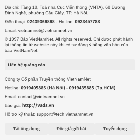
Địa chỉ: Tầng 18, Toà nhà Cục Viễn thông (VNTA), 68 Dương
Đình Nghệ, phường Cầu Giấy, TP. Hà Nội.
Điện thoại:
02439369898
- Hotline:
0923457788
Email: vietnamnet@vietnamnet.vn
© 1997 Báo VietNamNet. All rights reserved. Chỉ được phát hành
lại thông tin từ website này khi có sự đồng ý bằng văn bản của
báo VietNamNet.
Liên hệ quảng cáo
Công ty Cổ phần Truyền thông VietNamNet
0919405885 (Hà Nội)
0919435885 (Tp.HCM)
Hotline:
-
Email: contact@vietnamnet.vn
http://vads.vn
Báo giá:
Hỗ trợ kỹ thuật: support@tech.vietnamnet.vn
Tải ứng dụng
Độc giả gửi bài
Tuyển dụng