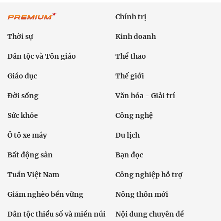
Chính trị
Thời sự
Kinh doanh
Dân tộc và Tôn giáo
Thể thao
Giáo dục
Thế giới
Đời sống
Văn hóa - Giải trí
Sức khỏe
Công nghệ
Ô tô xe máy
Du lịch
Bất động sản
Bạn đọc
Tuần Việt Nam
Công nghiệp hỗ trợ
Giảm nghèo bền vững
Nông thôn mới
Dân tộc thiểu số và miền núi
Nội dung chuyên đề