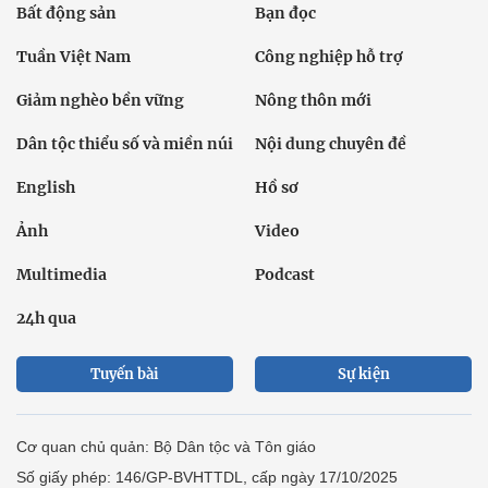
Bất động sản
Bạn đọc
Tuần Việt Nam
Công nghiệp hỗ trợ
Giảm nghèo bền vững
Nông thôn mới
Dân tộc thiểu số và miền núi
Nội dung chuyên đề
English
Hồ sơ
Ảnh
Video
Multimedia
Podcast
24h qua
Tuyến bài
Sự kiện
Cơ quan chủ quản: Bộ Dân tộc và Tôn giáo
Số giấy phép: 146/GP-BVHTTDL, cấp ngày 17/10/2025