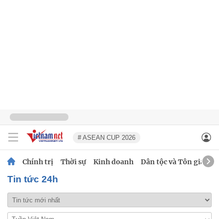
# ASEAN CUP 2026
Chính trị
Thời sự
Kinh doanh
Dân tộc và Tôn giáo
Tin tức 24h