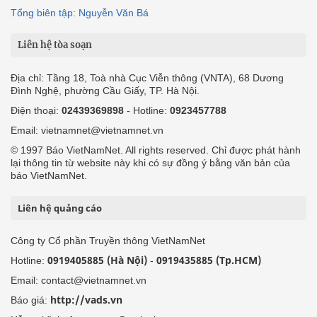
Tổng biên tập: Nguyễn Văn Bá
Liên hệ tòa soạn
Địa chỉ: Tầng 18, Toà nhà Cục Viễn thông (VNTA), 68 Dương
Đình Nghệ, phường Cầu Giấy, TP. Hà Nội.
Điện thoại:
02439369898
- Hotline:
0923457788
Email: vietnamnet@vietnamnet.vn
© 1997 Báo VietNamNet. All rights reserved. Chỉ được phát hành
lại thông tin từ website này khi có sự đồng ý bằng văn bản của
báo VietNamNet.
Liên hệ quảng cáo
Công ty Cổ phần Truyền thông VietNamNet
0919405885 (Hà Nội)
0919435885 (Tp.HCM)
Hotline:
-
Email: contact@vietnamnet.vn
http://vads.vn
Báo giá: