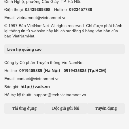
Đình Nghệ, phường Cầu Giấy, TP. Hà Nội.
Điện thoại:
02439369898
- Hotline:
0923457788
Email: vietnamnet@vietnamnet.vn
© 1997 Báo VietNamNet. All rights reserved. Chỉ được phát hành
lại thông tin từ website này khi có sự đồng ý bằng văn bản của
báo VietNamNet.
Liên hệ quảng cáo
Công ty Cổ phần Truyền thông VietNamNet
0919405885 (Hà Nội)
0919435885 (Tp.HCM)
Hotline:
-
Email: contact@vietnamnet.vn
http://vads.vn
Báo giá:
Hỗ trợ kỹ thuật: support@tech.vietnamnet.vn
Tải ứng dụng
Độc giả gửi bài
Tuyển dụng