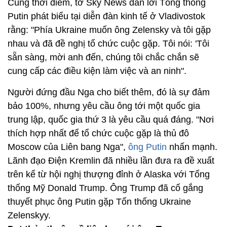
Cùng thời điểm, tờ Sky News dẫn lời Tổng thống
Putin phát biểu tại diễn đàn kinh tế ở Vladivostok
rằng: "Phía Ukraine muốn ông Zelensky và tôi gặp
nhau và đã đề nghị tổ chức cuộc gặp. Tôi nói: 'Tôi
sẵn sàng, mời anh đến, chúng tôi chắc chắn sẽ
cung cấp các điều kiện làm việc và an ninh".
Người đứng đầu Nga cho biết thêm, đó là sự đảm
bảo 100%, nhưng yêu cầu ông tới một quốc gia
trung lập, quốc gia thứ 3 là yêu cầu quá đáng. "Nơi
thích hợp nhất để tổ chức cuộc gặp là thủ đô
Moscow của Liên bang Nga",
ông Putin
nhấn mạnh.
Lãnh đạo Điện Kremlin đã nhiều lần đưa ra đề xuất
trên kể từ hội nghị thượng đỉnh ở Alaska với Tổng
thống Mỹ Donald Trump. Ông Trump đã cố gắng
thuyết phục ông Putin gặp Tổn thống Ukraine
Zelenskyy.