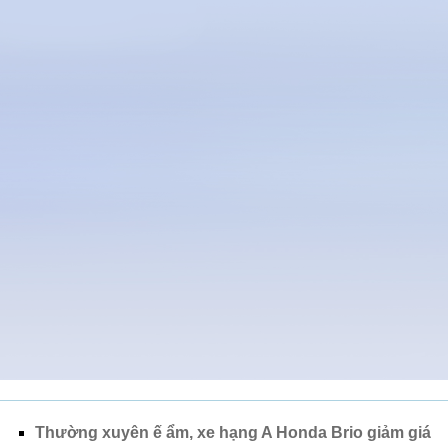
Thường xuyên ế ẩm, xe hạng A Honda Brio giảm giá