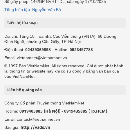
Số giấy phép: 146/GP-BVHTTDL, cấp ngày 17/10/2025
Tổng biên tập: Nguyễn Văn Bá
Liên hệ tòa soạn
Địa chỉ: Tầng 18, Toà nhà Cục Viễn thông (VNTA), 68 Dương
Đình Nghệ, phường Cầu Giấy, TP. Hà Nội.
Điện thoại:
02439369898
- Hotline:
0923457788
Email: vietnamnet@vietnamnet.vn
© 1997 Báo VietNamNet. All rights reserved. Chỉ được phát hành
lại thông tin từ website này khi có sự đồng ý bằng văn bản của
báo VietNamNet.
Liên hệ quảng cáo
Công ty Cổ phần Truyền thông VietNamNet
0919405885 (Hà Nội)
0919435885 (Tp.HCM)
Hotline:
-
Email: contact@vietnamnet.vn
http://vads.vn
Báo giá: