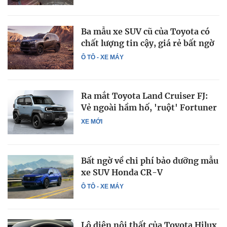
Ba mẫu xe SUV cũ của Toyota có
chất lượng tin cậy, giá rẻ bất ngờ
Ô TÔ - XE MÁY
Ra mắt Toyota Land Cruiser FJ:
Vẻ ngoài hầm hố, 'ruột' Fortuner
XE MỚI
Bất ngờ về chi phí bảo dưỡng mẫu
xe SUV Honda CR-V
Ô TÔ - XE MÁY
Lộ diện nội thất của Toyota Hilux