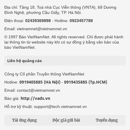
Địa chỉ: Tầng 18, Toà nhà Cục Viễn thông (VNTA), 68 Dương
Đình Nghệ, phường Cầu Giấy, TP. Hà Nội.
Điện thoại:
02439369898
- Hotline:
0923457788
Email: vietnamnet@vietnamnet.vn
© 1997 Báo VietNamNet. All rights reserved. Chỉ được phát hành
lại thông tin từ website này khi có sự đồng ý bằng văn bản của
báo VietNamNet.
Liên hệ quảng cáo
Công ty Cổ phần Truyền thông VietNamNet
0919405885 (Hà Nội)
0919435885 (Tp.HCM)
Hotline:
-
Email: contact@vietnamnet.vn
http://vads.vn
Báo giá:
Hỗ trợ kỹ thuật: support@tech.vietnamnet.vn
Tải ứng dụng
Độc giả gửi bài
Tuyển dụng