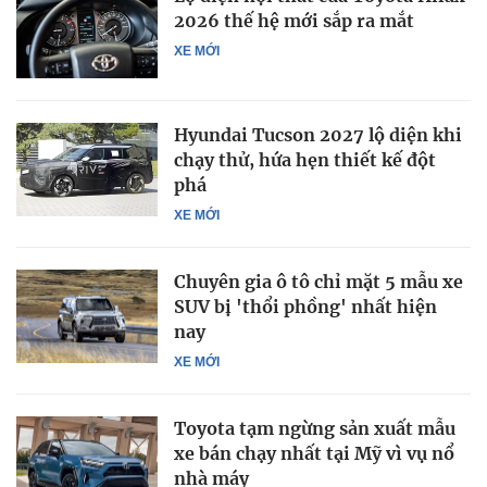
2026 thế hệ mới sắp ra mắt
XE MỚI
Hyundai Tucson 2027 lộ diện khi
chạy thử, hứa hẹn thiết kế đột
phá
XE MỚI
Chuyên gia ô tô chỉ mặt 5 mẫu xe
SUV bị 'thổi phồng' nhất hiện
nay
XE MỚI
Toyota tạm ngừng sản xuất mẫu
xe bán chạy nhất tại Mỹ vì vụ nổ
nhà máy