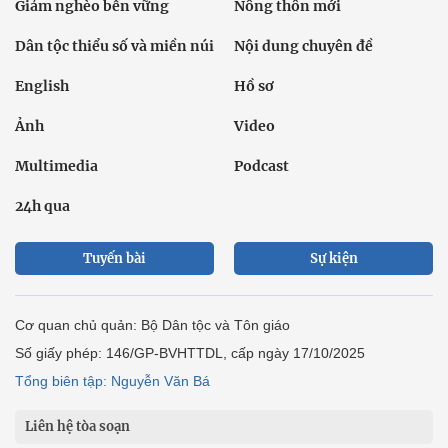
Giảm nghèo bền vững
Nông thôn mới
Dân tộc thiểu số và miền núi
Nội dung chuyên đề
English
Hồ sơ
Ảnh
Video
Multimedia
Podcast
24h qua
Tuyến bài
Sự kiện
Cơ quan chủ quản: Bộ Dân tộc và Tôn giáo
Số giấy phép: 146/GP-BVHTTDL, cấp ngày 17/10/2025
Tổng biên tập: Nguyễn Văn Bá
Liên hệ tòa soạn