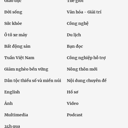
Giáo dục
Thế giới
Đời sống
Văn hóa - Giải trí
Sức khỏe
Công nghệ
Ô tô xe máy
Du lịch
Bất động sản
Bạn đọc
Tuần Việt Nam
Công nghiệp hỗ trợ
Giảm nghèo bền vững
Nông thôn mới
Dân tộc thiểu số và miền núi
Nội dung chuyên đề
English
Hồ sơ
Ảnh
Video
Multimedia
Podcast
24h qua