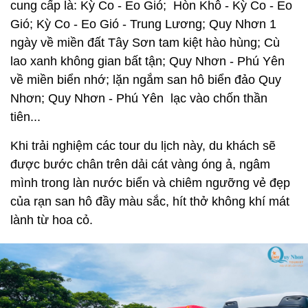
cung cấp là: Kỳ Co - Eo Gió; Hòn Khô - Kỳ Co - Eo
Gió; Kỳ Co - Eo Gió - Trung Lương; Quy Nhơn 1
ngày về miền đất Tây Sơn tam kiệt hào hùng; Cù
lao xanh không gian bất tận; Quy Nhơn - Phú Yên
về miền biển nhớ; lặn ngắm san hô biển đảo Quy
Nhơn; Quy Nhơn - Phú Yên lạc vào chốn thần
tiên...
Khi trải nghiệm các tour du lịch này, du khách sẽ
được bước chân trên dải cát vàng óng ả, ngâm
mình trong làn nước biển và chiêm ngưỡng vẻ đẹp
của rạn san hô đầy màu sắc, hít thở không khí mát
lành từ hoa cỏ.