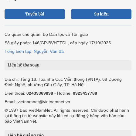
Tuyến bài
Sự kiện
Cơ quan chủ quản: Bộ Dân tộc và Tôn giáo
Số giấy phép: 146/GP-BVHTTDL, cấp ngày 17/10/2025
Tổng biên tập: Nguyễn Văn Bá
Liên hệ tòa soạn
Địa chỉ: Tầng 18, Toà nhà Cục Viễn thông (VNTA), 68 Dương
Đình Nghệ, phường Cầu Giấy, TP. Hà Nội.
Điện thoại:
02439369898
- Hotline:
0923457788
Email: vietnamnet@vietnamnet.vn
© 1997 Báo VietNamNet. All rights reserved. Chỉ được phát hành
lại thông tin từ website này khi có sự đồng ý bằng văn bản của
báo VietNamNet.
Liên hệ quảng cáo