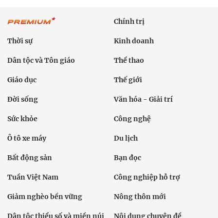
Chính trị
Thời sự
Kinh doanh
Dân tộc và Tôn giáo
Thể thao
Giáo dục
Thế giới
Đời sống
Văn hóa - Giải trí
Sức khỏe
Công nghệ
Ô tô xe máy
Du lịch
Bất động sản
Bạn đọc
Tuần Việt Nam
Công nghiệp hỗ trợ
Giảm nghèo bền vững
Nông thôn mới
Dân tộc thiểu số và miền núi
Nội dung chuyên đề