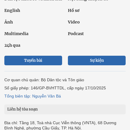
English
Hồ sơ
Ảnh
Video
Multimedia
Podcast
24h qua
Tuyến bài
Sự kiện
Cơ quan chủ quản: Bộ Dân tộc và Tôn giáo
Số giấy phép: 146/GP-BVHTTDL, cấp ngày 17/10/2025
Tổng biên tập: Nguyễn Văn Bá
Liên hệ tòa soạn
Địa chỉ: Tầng 18, Toà nhà Cục Viễn thông (VNTA), 68 Dương
Đình Nghệ, phường Cầu Giấy, TP. Hà Nội.