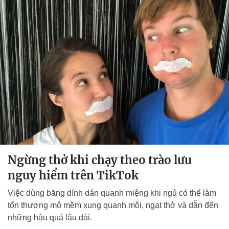
Ngừng thở khi chạy theo trào lưu
nguy hiểm trên TikTok
Việc dùng băng dính dán quanh miệng khi ngủ có thể làm
tổn thương mô mềm xung quanh môi, ngạt thở và dẫn đến
những hậu quả lâu dài.