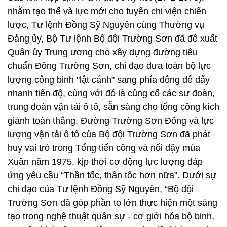
chuẩn Đông Trường Sơn, chỉ đạo đưa toàn bộ lực
lượng công binh "lật cánh" sang phía đông để đẩy
nhanh tiến độ, cùng với đó là củng cố các sư đoàn,
trung đoàn vận tải ô tô, sẵn sàng cho tổng công kích
giành toàn thắng. Đường Trường Sơn Đông và lực
lượng vận tải ô tô của Bộ đội Trường Sơn đã phát
huy vai trò trong Tổng tiến công và nổi dậy mùa
Xuân năm 1975, kịp thời cơ động lực lượng đáp
ứng yêu cầu “Thần tốc, thần tốc hơn nữa”. Dưới sự
chỉ đạo của Tư lệnh Đồng Sỹ Nguyên, “Bộ đội
Trường Sơn đã góp phần to lớn thực hiện một sáng
tạo trong nghệ thuật quân sự - cơ giới hóa bộ binh,
tạo nên khả năng cơ động cao, sức đột kích mạnh
của các binh đoàn chủ lực, nhanh chóng đè bẹp mọi
sự phản kháng của kẻ thù, giành toàn thắng trong
trận quyết chiến chiến lược cuối cùng” (5).