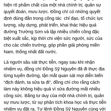
đường Trường Sơn và lập nhiều chiến công đặc
biệt xuất sắc, kịp thời chi viện sức người, sức của
cho các chiến trường, góp phần giải phóng miền
Nam, thống nhất đất nước.
Là người sâu sát thực tiễn, ngay sau khi nhận
nhiệm vụ, đồng chí Đồng Sỹ Nguyên đã đi thực địa
từng tuyến đường, tận mắt quan sát mọi diễn biến
“địch đánh, ta sửa ta đi”, đồng chí cho rằng cách
làm này không hiệu quả vì sửa đường mất nhiều
công sức. Bằng tư duy của một nhà chính trị, quân
sự mưu lược, từ sự phân tích khoa học và thực tiễn
nhiệm vụ đặt ra, Tư lệnh Đồng Sỹ Nguyên cùng với
Đảng ủy và Bộ Tư lệnh Đoàn 559 đưa ra nhận định,
địch đã chuyển từ cuộc chiến tranh phá hoại sang
cuộc chiến tranh ngăn chặn tổng hợp ác liệt nhất
bằng không quân, bộ binh, phương tiện điện tử, hóa