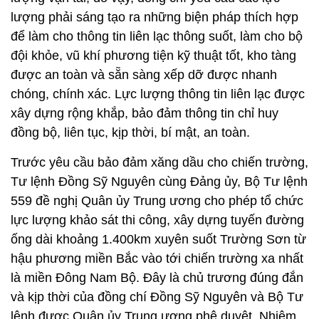
chóng, chính xác. Lực lượng thông tin liên lạc được
xây dựng rộng khắp, bảo đảm thông tin chỉ huy
đồng bộ, liên tục, kịp thời, bí mật, an toàn.
Trước yêu cầu bảo đảm xăng dầu cho chiến trường,
Tư lệnh Đồng Sỹ Nguyên cùng Đảng ủy, Bộ Tư lệnh
559 đề nghị Quân ủy Trung ương cho phép tổ chức
lực lượng khảo sát thi công, xây dựng tuyến đường
ống dài khoảng 1.400km xuyên suốt Trường Sơn từ
hậu phương miền Bắc vào tới chiến trường xa nhất
là miền Đông Nam Bộ. Đây là chủ trương đúng đắn
và kịp thời của đồng chí Đồng Sỹ Nguyên và Bộ Tư
lệnh được Quân ủy Trung ương phê duyệt. Nhiệm
vụ xây dựng tuyến đường ống hiện đại và quy mô
trong điều kiện vô cùng phức tạp về địa hình, thời
tiết, sự đánh phá ác liệt của địch, đòi hỏi phải huy
động nhân lực, vật lực khổng lồ là vấn đề rất lớn và