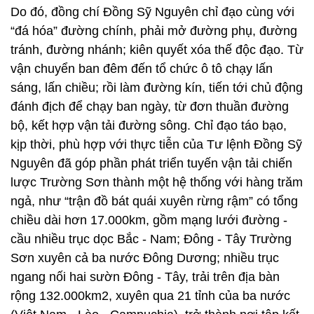
sáng, lấn chiều; rồi làm đường kín, tiến tới chủ động
đánh địch để chạy ban ngày, từ đơn thuần đường
bộ, kết hợp vận tải đường sông. Chỉ đạo táo bạo,
kịp thời, phù hợp với thực tiễn của Tư lệnh Đồng Sỹ
Nguyên đã góp phần phát triển tuyến vận tải chiến
lược Trường Sơn thành một hệ thống với hàng trăm
ngả, như “trận đồ bát quái xuyên rừng rậm” có tổng
chiều dài hơn 17.000km, gồm mạng lưới đường -
cầu nhiều trục dọc Bắc - Nam; Đông - Tây Trường
Sơn xuyên cả ba nước Đông Dương; nhiều trục
ngang nối hai sườn Đông - Tây, trải trên địa bàn
rộng 132.000km2, xuyên qua 21 tỉnh của ba nước
(Việt Nam - Lào - Campuchia), trở thành nơi tập kết
hàng hóa, xe vận tải, binh chủng kỹ thuật, bộ binh
hành quân bổ sung cho chiến trường, là nơi nối tất
cả các chiến trường, nơi điều trị, điều dưỡng
thương bệnh binh; huấn luyện bộ đội; bảo đảm kỹ