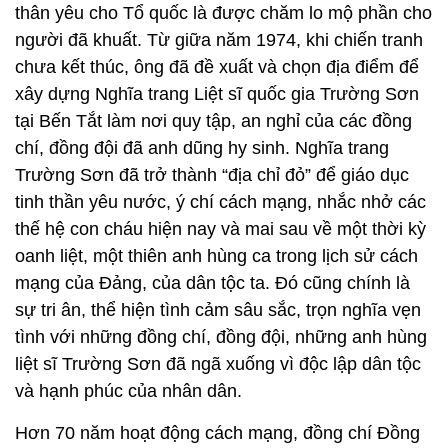
tại Bến Tắt làm nơi quy tập, an nghỉ của các đồng
chí, đồng đội đã anh dũng hy sinh. Nghĩa trang
Trường Sơn đã trở thành “địa chỉ đỏ” để giáo dục
tinh thần yêu nước, ý chí cách mạng, nhắc nhở các
thế hệ con cháu hiện nay và mai sau về một thời kỳ
oanh liệt, một thiên anh hùng ca trong lịch sử cách
mạng của Đảng, của dân tộc ta. Đó cũng chính là
sự tri ân, thể hiện tình cảm sâu sắc, trọn nghĩa vẹn
tình với những đồng chí, đồng đội, những anh hùng
liệt sĩ Trường Sơn đã ngã xuống vì độc lập dân tộc
và hạnh phúc của nhân dân.
Hơn 70 năm hoạt động cách mạng, đồng chí Đồng
Sỹ Nguyên đã trải qua nhiều cương vị, trọng trách;
trong điều kiện, hoàn cảnh nào, đồng chí cũng luôn
giữ vững phẩm chất của người chiến sĩ cách mạng,
hết lòng phụng sự Tổ quốc, phục vụ nhân dân; mưu