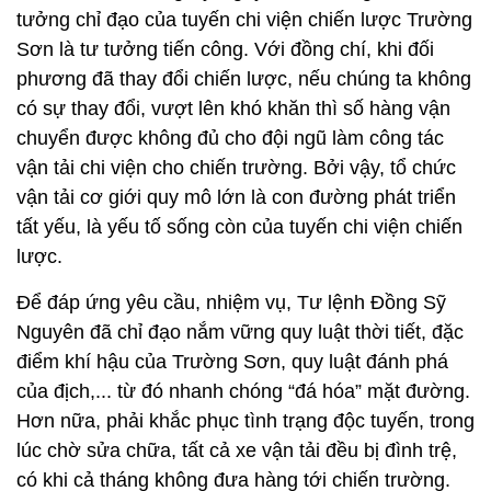
chuyển được không đủ cho đội ngũ làm công tác
vận tải chi viện cho chiến trường. Bởi vậy, tổ chức
vận tải cơ giới quy mô lớn là con đường phát triển
tất yếu, là yếu tố sống còn của tuyến chi viện chiến
lược.
Để đáp ứng yêu cầu, nhiệm vụ, Tư lệnh Đồng Sỹ
Nguyên đã chỉ đạo nắm vững quy luật thời tiết, đặc
điểm khí hậu của Trường Sơn, quy luật đánh phá
của địch,... từ đó nhanh chóng “đá hóa” mặt đường.
Hơn nữa, phải khắc phục tình trạng độc tuyến, trong
lúc chờ sửa chữa, tất cả xe vận tải đều bị đình trệ,
có khi cả tháng không đưa hàng tới chiến trường.
Do đó, đồng chí Đồng Sỹ Nguyên chỉ đạo cùng với
“đá hóa” đường chính, phải mở đường phụ, đường
tránh, đường nhánh; kiên quyết xóa thế độc đạo. Từ
vận chuyển ban đêm đến tổ chức ô tô chạy lấn