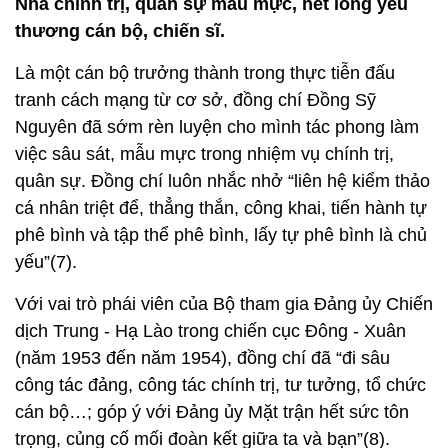
Nguyên đã sớm rèn luyện cho mình tác phong làm
việc sâu sát, mẫu mực trong nhiệm vụ chính trị,
quân sự. Đồng chí luôn nhắc nhở “liên hệ kiểm thảo
cá nhân triệt để, thẳng thắn, công khai, tiến hành tự
phê bình và tập thể phê bình, lấy tự phê bình là chủ
yếu”(7).
Với vai trò phái viên của Bộ tham gia Đảng ủy Chiến
dịch Trung - Hạ Lào trong chiến cục Đông - Xuân
(năm 1953 đến năm 1954), đồng chí đã “đi sâu
công tác đảng, công tác chính trị, tư tưởng, tổ chức
cán bộ…; góp ý với Đảng ủy Mặt trận hết sức tôn
trọng, củng cố mối đoàn kết giữa ta và bạn”(8).
Đồng chí đề nghị các đơn vị “ngăn ngừa những biểu
hiện thỏa mãn, tự kiêu, tự đại, thắng trận rồi càng
phải chú ý công tác dân vận, chú ý quan hệ với
nhân dân và bộ đội bạn”(9). Với sự đóng góp của