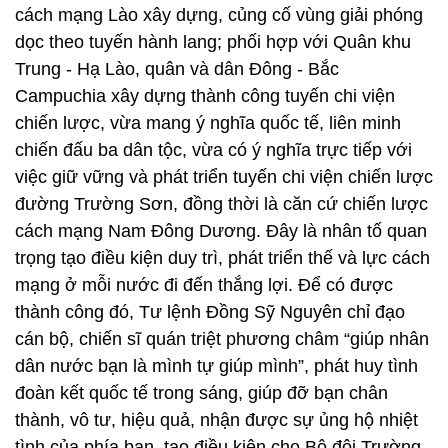
chiến lược, vừa mang ý nghĩa quốc tế, liên minh
chiến đấu ba dân tộc, vừa có ý nghĩa trực tiếp với
việc giữ vững và phát triển tuyến chi viện chiến lược
đường Trường Sơn, đồng thời là căn cứ chiến lược
cách mạng Nam Đông Dương. Đây là nhân tố quan
trọng tạo điều kiện duy trì, phát triển thế và lực cách
mạng ở mỗi nước đi đến thắng lợi. Để có được
thành công đó, Tư lệnh Đồng Sỹ Nguyên chỉ đạo
cán bộ, chiến sĩ quán triệt phương châm “giúp nhân
dân nước bạn là mình tự giúp mình”, phát huy tình
đoàn kết quốc tế trong sáng, giúp đỡ bạn chân
thành, vô tư, hiệu quả, nhận được sự ủng hộ nhiệt
tình của phía bạn, tạo điều kiện cho Bộ đội Trường
Sơn hoàn thành nhiệm vụ.
Đồng chí Đồng Sỹ Nguyên đặc biệt quan tâm và
dành nhiều tình cảm đến đồng chí, đồng đội. Trong