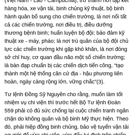
thuật xe - máy, pháo; là nơi trú quân của bộ đội chủ
lực các chiến trường khi gặp khó khăn, là nơi đóng
sở chỉ huy, cơ quan đầu não một số chiến trường;
là bàn đạp chuẩn bị các chiến dịch tiến công, “tạo
thành một hệ thống căn cứ địa - hậu phương liên
hoàn, ngày càng rộng lớn, vững chắc”(3).
Tư lệnh Đồng Sỹ Nguyên cho rằng, muốn làm tốt
nhiệm vụ chi viện thì trước hết Bộ Tư lệnh Đoàn
559 phải có đủ sức chống lại cuộc chiến tranh ngăn
chặn do không quân và bộ binh Mỹ thực hiện. Theo
đó, phải hiệp đồng binh chủng, bảo vệ tuyến vận tải
cơ giới để vừa chi viện, vừa đẩy lui địch trên chiến
trường. Đồng chí đã vận dụng tư tưởng tiến công
và nghệ thuật quân sự của Đảng vào thực tiễn
chiến trường, khắc phục tư tưởng phòng, tránh tiêu
cực để vận tải cơ giới quy mô lớn thành công. Đồng