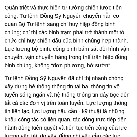
chức chỉ huy chiến đấu của binh chủng hợp thành.
Lực lượng bộ binh, công binh bám sát đội hình vận
chuyển, vận chuyển hàng trong thế trận hiệp đồng
binh chủng, không “đơn phương, hở sườn”.
Tư lệnh Đồng Sỹ Nguyên đã chỉ thị nhanh chóng
xây dựng hệ thống thông tin tải ba, thông tin vô
tuyến sóng ngắn và hệ thống thông tin dây bọc đến
tất cả các đơn vị trên toàn tuyến. Lực lượng thông
tin liên lạc, lực lượng hậu cần - kỹ thuật là những
khâu công tác có liên quan, tác động trực tiếp đến
hành động kiên quyết và liên tục tiến công của lực
lượng vận tải, do vậy, đồng chí yêu cầu các lực
lượng phải sáng tạo ra những biện pháp thích hợp
để làm cho thông tin liên lạc thông suốt, làm cho bộ
đội khỏe, vũ khí phương tiện kỹ thuật tốt, kho tàng
được an toàn và sẵn sàng xếp dỡ được nhanh