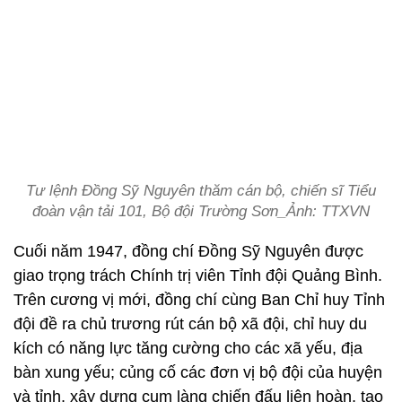
Tư lệnh Đồng Sỹ Nguyên thăm cán bộ, chiến sĩ Tiểu
đoàn vận tải 101, Bộ đội Trường Sơn_Ảnh: TTXVN
Cuối năm 1947, đồng chí Đồng Sỹ Nguyên được
giao trọng trách Chính trị viên Tỉnh đội Quảng Bình.
Trên cương vị mới, đồng chí cùng Ban Chỉ huy Tỉnh
đội đề ra chủ trương rút cán bộ xã đội, chỉ huy du
kích có năng lực tăng cường cho các xã yếu, địa
bàn xung yếu; củng cố các đơn vị bộ đội của huyện
và tỉnh, xây dựng cụm làng chiến đấu liên hoàn, tạo
lực lượng và thế trận vững chắc cho cuộc kháng
chiến của quân và dân Quảng Bình, với những làng
chiến đấu điển hình, như: Cảnh Dương, Hoàn Lão,
Cự Nẫm,…