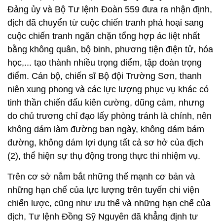
học,... tạo thành nhiều trọng điểm, tập đoàn trọng
điểm. Cán bộ, chiến sĩ Bộ đội Trường Sơn, thanh
niên xung phong và các lực lượng phục vụ khác có
tinh thần chiến đấu kiên cường, dũng cảm, nhưng
do chủ trương chỉ đạo lấy phòng tránh là chính, nên
không dám làm đường ban ngày, không dám bám
đường, không dám lợi dụng tất cả sơ hở của địch
(2), thể hiện sự thụ động trong thực thi nhiệm vụ.
Trên cơ sở nắm bắt những thế mạnh cơ bản và
những hạn chế của lực lượng trên tuyến chi viện
chiến lược, cũng như ưu thế và những hạn chế của
địch, Tư lệnh Đồng Sỹ Nguyên đã khẳng định tư
tưởng chỉ đạo của tuyến chi viện chiến lược Trường
Sơn là tư tưởng tiến công. Với đồng chí, khi đối
phương đã thay đổi chiến lược, nếu chúng ta không
có sự thay đổi, vượt lên khó khăn thì số hàng vận