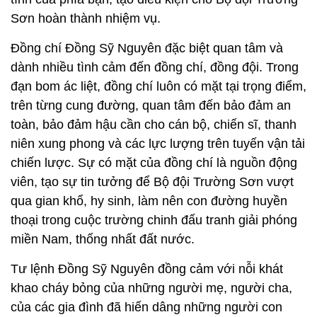
đạn bom ác liệt, đồng chí luôn có mặt tại trọng điểm,
trên từng cung đường, quan tâm đến bảo đảm an
toàn, bảo đảm hậu cần cho cán bộ, chiến sĩ, thanh
niên xung phong và các lực lượng trên tuyến vận tải
chiến lược. Sự có mặt của đồng chí là nguồn động
viên, tạo sự tin tưởng để Bộ đội Trường Sơn vượt
qua gian khổ, hy sinh, làm nên con đường huyền
thoại trong cuộc trường chinh đấu tranh giải phóng
miền Nam, thống nhất đất nước.
Tư lệnh Đồng Sỹ Nguyên đồng cảm với nỗi khát
khao cháy bỏng của những người mẹ, người cha,
của các gia đình đã hiến dâng những người con
thân yêu cho Tổ quốc là được chăm lo mộ phần cho
người đã khuất. Từ giữa năm 1974, khi chiến tranh
chưa kết thúc, ông đã đề xuất và chọn địa điểm để
xây dựng Nghĩa trang Liệt sĩ quốc gia Trường Sơn