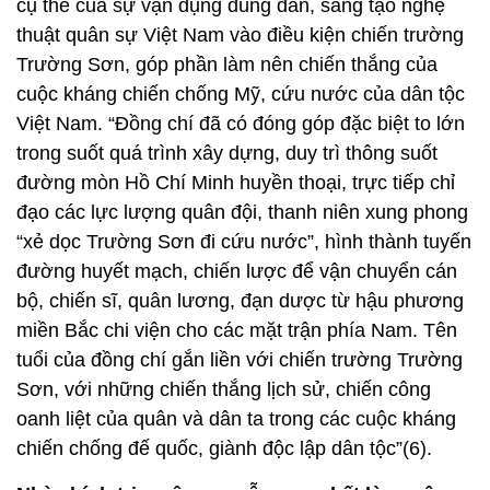
Việt Nam. “Đồng chí đã có đóng góp đặc biệt to lớn
trong suốt quá trình xây dựng, duy trì thông suốt
đường mòn Hồ Chí Minh huyền thoại, trực tiếp chỉ
đạo các lực lượng quân đội, thanh niên xung phong
“xẻ dọc Trường Sơn đi cứu nước”, hình thành tuyến
đường huyết mạch, chiến lược để vận chuyển cán
bộ, chiến sĩ, quân lương, đạn dược từ hậu phương
miền Bắc chi viện cho các mặt trận phía Nam. Tên
tuổi của đồng chí gắn liền với chiến trường Trường
Sơn, với những chiến thắng lịch sử, chiến công
oanh liệt của quân và dân ta trong các cuộc kháng
chiến chống đế quốc, giành độc lập dân tộc”(6).
Nhà chính trị, quân sự mẫu mực, hết lòng yêu
thương cán bộ, chiến sĩ.
Là một cán bộ trưởng thành trong thực tiễn đấu
tranh cách mạng từ cơ sở, đồng chí Đồng Sỹ