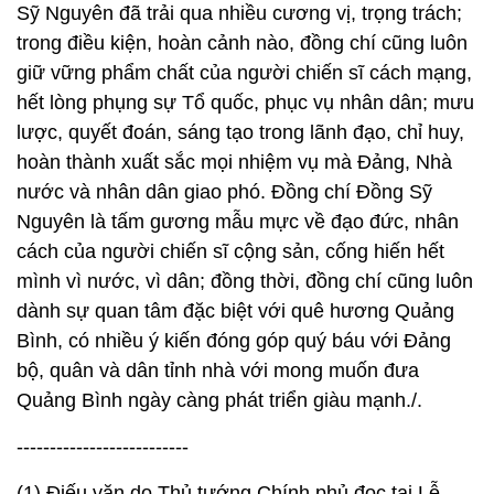
lược, quyết đoán, sáng tạo trong lãnh đạo, chỉ huy,
hoàn thành xuất sắc mọi nhiệm vụ mà Đảng, Nhà
nước và nhân dân giao phó. Đồng chí Đồng Sỹ
Nguyên là tấm gương mẫu mực về đạo đức, nhân
cách của người chiến sĩ cộng sản, cống hiến hết
mình vì nước, vì dân; đồng thời, đồng chí cũng luôn
dành sự quan tâm đặc biệt với quê hương Quảng
Bình, có nhiều ý kiến đóng góp quý báu với Đảng
bộ, quân và dân tỉnh nhà với mong muốn đưa
Quảng Bình ngày càng phát triển giàu mạnh./.
--------------------------
(1) Điếu văn do Thủ tướng Chính phủ đọc tại Lễ
Truy điệu đồng chí Trung tướng Đồng Sỹ Nguyên,
ngày 10-4-2019
(2) Xem: Bộ Quốc phòng: Đường Hồ Chí Minh -
Trường Sơn - Khát vọng độc lập, tự do và thống