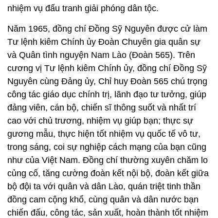
và Quân tình nguyện Nam Lào (Đoàn 565). Trên
cương vị Tư lệnh kiêm Chính ủy, đồng chí Đồng Sỹ
Nguyên cùng Đảng ủy, Chỉ huy Đoàn 565 chú trọng
công tác giáo dục chính trị, lãnh đạo tư tưởng, giúp
đảng viên, cán bộ, chiến sĩ thông suốt và nhất trí
cao với chủ trương, nhiệm vụ giúp bạn; thực sự
gương mẫu, thực hiện tốt nhiệm vụ quốc tế vô tư,
trong sáng, coi sự nghiệp cách mạng của bạn cũng
như của Việt Nam. Đồng chí thường xuyên chăm lo
củng cố, tăng cường đoàn kết nội bộ, đoàn kết giữa
bộ đội ta với quân và dân Lào, quán triệt tinh thần
đồng cam cộng khổ, cùng quân và dân nước bạn
chiến đấu, công tác, sản xuất, hoàn thành tốt nhiệm
vụ quốc tế theo yêu cầu của bạn. Quán triệt chủ
trương của Đảng, Quân ủy Trung ương, đồng chí
Đồng Sỹ Nguyên đã chỉ đạo chuyên gia ở các đơn
vị giúp bạn đào tạo, bồi dưỡng cán bộ quân sự,