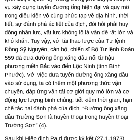
khó khăn. Tuy vậy, với tài thao lược của Tư lệnh
Đồng Sỹ Nguyên, cán bộ, chiến sĩ Bộ Tư lệnh Đoàn
559 đã đưa đường ống xăng dầu nối từ hậu
phương miền Bắc vào đến Lộc Ninh (tỉnh Bình
Phước). Với việc đưa tuyến đường ống xăng dầu
vào sử dụng, ta có thêm một phương thức vận
chuyển, đáp ứng vận tải cơ giới quy mô lớn và cơ
động lực lượng binh chủng; tiết kiệm thời gian, hạn
chế tác hại đánh phá của địch. “Đường ống xăng
dầu Trường Sơn là huyền thoại trong huyền thoại
Trường Sơn” (4).
Sau khi Hiệp định Pa-ri được ký kết (27-1-1973),
nhằm tạo thế và lực mới cho tuyến chi viện chiến
lược, Tư lệnh Đồng Sỹ Nguyên cùng Thường vụ
Đảng ủy, Bộ Tư lệnh Bộ đội Trường Sơn đã đề xuất
Quân ủy Trung ương cho xây dựng đường tiêu