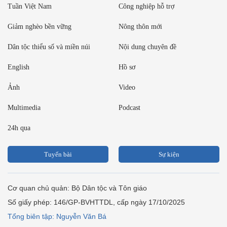
Tuần Việt Nam
Công nghiệp hỗ trợ
Giảm nghèo bền vững
Nông thôn mới
Dân tộc thiểu số và miền núi
Nội dung chuyên đề
English
Hồ sơ
Ảnh
Video
Multimedia
Podcast
24h qua
Tuyến bài
Sự kiện
Cơ quan chủ quản: Bộ Dân tộc và Tôn giáo
Số giấy phép: 146/GP-BVHTTDL, cấp ngày 17/10/2025
Tổng biên tập: Nguyễn Văn Bá