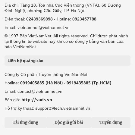
Địa chỉ: Tầng 18, Toà nhà Cục Viễn thông (VNTA), 68 Dương
Đình Nghệ, phường Cầu Giấy, TP. Hà Nội.
Điện thoại:
02439369898
- Hotline:
0923457788
Email: vietnamnet@vietnamnet.vn
© 1997 Báo VietNamNet. All rights reserved. Chỉ được phát hành
lại thông tin từ website này khi có sự đồng ý bằng văn bản của
báo VietNamNet.
Liên hệ quảng cáo
Công ty Cổ phần Truyền thông VietNamNet
0919405885 (Hà Nội)
0919435885 (Tp.HCM)
Hotline:
-
Email: contact@vietnamnet.vn
http://vads.vn
Báo giá:
Hỗ trợ kỹ thuật: support@tech.vietnamnet.vn
Tải ứng dụng
Độc giả gửi bài
Tuyển dụng