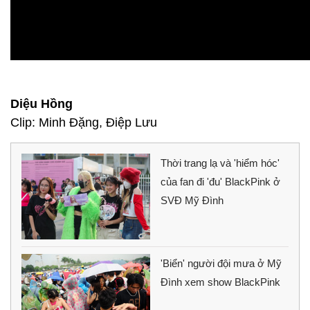
Diệu Hồng
Clip: Minh Đặng, Điệp Lưu
Thời trang lạ và 'hiểm hóc'
của fan đi 'đu' BlackPink ở
SVĐ Mỹ Đình
'Biển' người đội mưa ở Mỹ
Đình xem show BlackPink