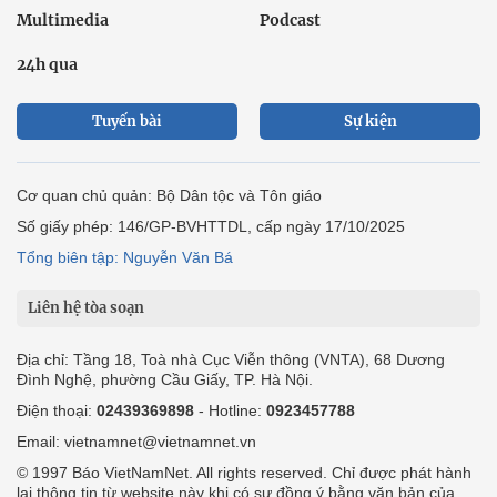
Multimedia
Podcast
24h qua
Tuyến bài
Sự kiện
Cơ quan chủ quản: Bộ Dân tộc và Tôn giáo
Số giấy phép: 146/GP-BVHTTDL, cấp ngày 17/10/2025
Tổng biên tập: Nguyễn Văn Bá
Liên hệ tòa soạn
Địa chỉ: Tầng 18, Toà nhà Cục Viễn thông (VNTA), 68 Dương
Đình Nghệ, phường Cầu Giấy, TP. Hà Nội.
Điện thoại:
02439369898
- Hotline:
0923457788
Email: vietnamnet@vietnamnet.vn
© 1997 Báo VietNamNet. All rights reserved. Chỉ được phát hành
lại thông tin từ website này khi có sự đồng ý bằng văn bản của