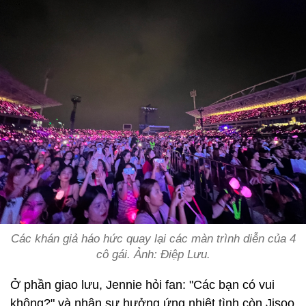
Các khán giả háo hức quay lại các màn trình diễn của 4
cô gái. Ảnh: Điệp Lưu.
Ở phần giao lưu, Jennie hỏi fan: "Các bạn có vui
không?" và nhận sự hưởng ứng nhiệt tình còn Jisoo