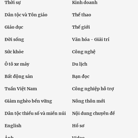
Thời sự
Kinh doanh
Dân tộc và Tôn giáo
Thể thao
Giáo dục
Thế giới
Đời sống
Văn hóa - Giải trí
Sức khỏe
Công nghệ
Ô tô xe máy
Du lịch
Bất động sản
Bạn đọc
Tuần Việt Nam
Công nghiệp hỗ trợ
Giảm nghèo bền vững
Nông thôn mới
Dân tộc thiểu số và miền núi
Nội dung chuyên đề
English
Hồ sơ