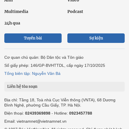
Ảnh
Video
Multimedia
Podcast
24h qua
Tuyến bài
Sự kiện
Cơ quan chủ quản: Bộ Dân tộc và Tôn giáo
Số giấy phép: 146/GP-BVHTTDL, cấp ngày 17/10/2025
Tổng biên tập: Nguyễn Văn Bá
Liên hệ tòa soạn
Địa chỉ: Tầng 18, Toà nhà Cục Viễn thông (VNTA), 68 Dương
Đình Nghệ, phường Cầu Giấy, TP. Hà Nội.
Điện thoại:
02439369898
- Hotline:
0923457788
Email: vietnamnet@vietnamnet.vn