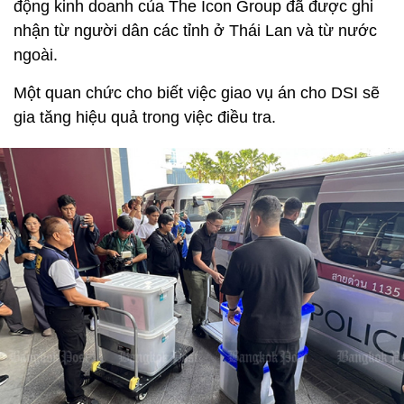
động kinh doanh của The Icon Group đã được ghi
nhận từ người dân các tỉnh ở Thái Lan và từ nước
ngoài.
Một quan chức cho biết việc giao vụ án cho DSI sẽ
gia tăng hiệu quả trong việc điều tra.