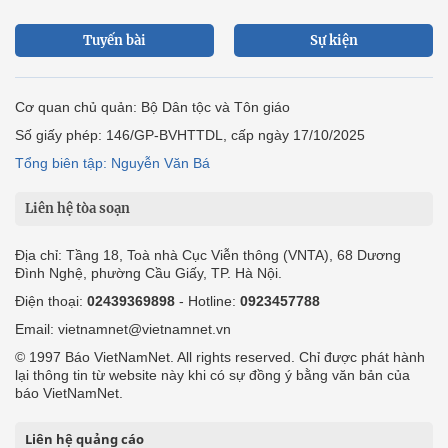
Tuyến bài
Sự kiện
Cơ quan chủ quản: Bộ Dân tộc và Tôn giáo
Số giấy phép: 146/GP-BVHTTDL, cấp ngày 17/10/2025
Tổng biên tập: Nguyễn Văn Bá
Liên hệ tòa soạn
Địa chỉ: Tầng 18, Toà nhà Cục Viễn thông (VNTA), 68 Dương
Đình Nghệ, phường Cầu Giấy, TP. Hà Nội.
Điện thoại:
02439369898
- Hotline:
0923457788
Email: vietnamnet@vietnamnet.vn
© 1997 Báo VietNamNet. All rights reserved. Chỉ được phát hành
lại thông tin từ website này khi có sự đồng ý bằng văn bản của
báo VietNamNet.
Liên hệ quảng cáo