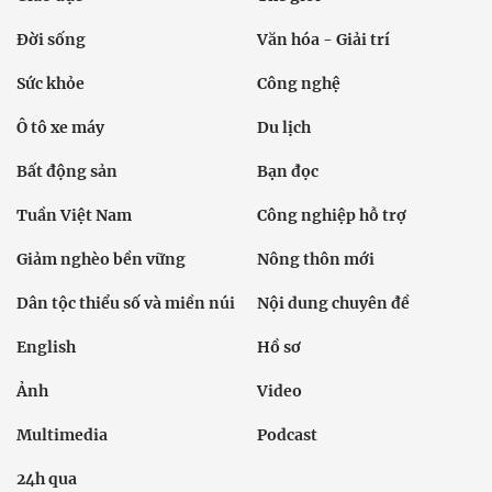
Đời sống
Văn hóa - Giải trí
Sức khỏe
Công nghệ
Ô tô xe máy
Du lịch
Bất động sản
Bạn đọc
Tuần Việt Nam
Công nghiệp hỗ trợ
Giảm nghèo bền vững
Nông thôn mới
Dân tộc thiểu số và miền núi
Nội dung chuyên đề
English
Hồ sơ
Ảnh
Video
Multimedia
Podcast
24h qua