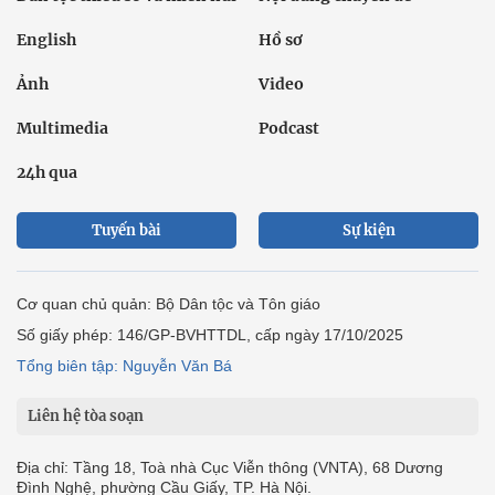
English
Hồ sơ
Ảnh
Video
Multimedia
Podcast
24h qua
Tuyến bài
Sự kiện
Cơ quan chủ quản: Bộ Dân tộc và Tôn giáo
Số giấy phép: 146/GP-BVHTTDL, cấp ngày 17/10/2025
Tổng biên tập: Nguyễn Văn Bá
Liên hệ tòa soạn
Địa chỉ: Tầng 18, Toà nhà Cục Viễn thông (VNTA), 68 Dương
Đình Nghệ, phường Cầu Giấy, TP. Hà Nội.