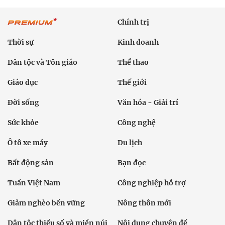
Chính trị
Thời sự
Kinh doanh
Dân tộc và Tôn giáo
Thể thao
Giáo dục
Thế giới
Đời sống
Văn hóa - Giải trí
Sức khỏe
Công nghệ
Ô tô xe máy
Du lịch
Bất động sản
Bạn đọc
Tuần Việt Nam
Công nghiệp hỗ trợ
Giảm nghèo bền vững
Nông thôn mới
Dân tộc thiểu số và miền núi
Nội dung chuyên đề