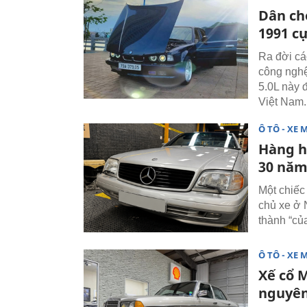
Dân ch
1991 c
Ra đời cá
công nghệ
5.0L này 
Việt Nam.
Ô TÔ - XE 
Hàng h
30 năm 
Một chiếc
chủ xe ở N
thành “củ
Ô TÔ - XE 
Xế cổ 
nguyên