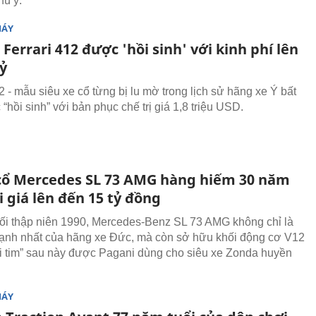
hú ý.
MÁY
 Ferrari 412 được 'hồi sinh' với kinh phí lên
tỷ
2 - mẫu siêu xe cổ từng bị lu mờ trong lịch sử hãng xe Ý bất
hồi sinh” với bản phục chế trị giá 1,8 triệu USD.
 cổ Mercedes SL 73 AMG hàng hiếm 30 năm
i giá lên đến 15 tỷ đồng
ối thập niên 1990, Mercedes-Benz SL 73 AMG không chỉ là
nh nhất của hãng xe Đức, mà còn sở hữu khối động cơ V12
rái tim” sau này được Pagani dùng cho siêu xe Zonda huyền
MÁY