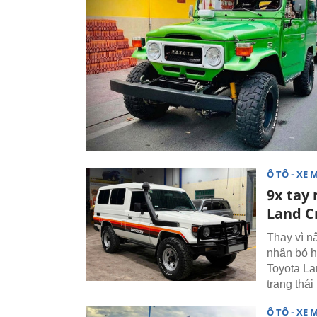
Ô TÔ - XE 
9x tay 
Land C
Thay vì n
nhận bỏ h
Toyota La
trạng thá
Ô TÔ - XE 