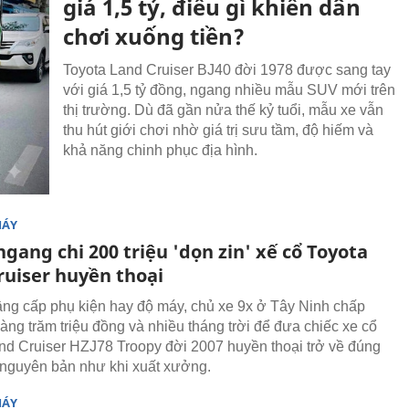
giá 1,5 tỷ, điều gì khiến dân
chơi xuống tiền?
Toyota Land Cruiser BJ40 đời 1978 được sang tay
với giá 1,5 tỷ đồng, ngang nhiều mẫu SUV mới trên
thị trường. Dù đã gần nửa thế kỷ tuổi, mẫu xe vẫn
thu hút giới chơi nhờ giá trị sưu tầm, độ hiếm và
khả năng chinh phục địa hình.
MÁY
ngang chi 200 triệu 'dọn zin' xế cổ Toyota
ruiser huyền thoại
âng cấp phụ kiện hay độ máy, chủ xe 9x ở Tây Ninh chấp
àng trăm triệu đồng và nhiều tháng trời để đưa chiếc xe cổ
nd Cruiser HZJ78 Troopy đời 2007 huyền thoại trở về đúng
i nguyên bản như khi xuất xưởng.
MÁY