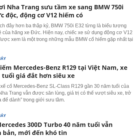
ơi Nha Trang sưu tầm xe sang BMW 750i
ực độc, động cơ V12 hiếm có
ch đây hơn ba thập kỷ, BMW 750i E32 từng là biểu tượng
 của hãng xe Đức. Hiện nay, chiếc xe sử dụng động cơ V12
được xem là một trong những mẫu BMW cổ hiếm gặp nhất tại
MÁY
iếm Mercedes-Benz R129 tại Việt Nam, xe
tuổi giá đắt hơn siêu xe
 xế cổ Mercedes-Benz SL-Class R129 gần 30 năm tuổi của
ha Trang vẫn được săn lùng, giá trị có thể vượt siêu xe, trở
a để dành” trong giới sưu tầm.
MÁY
Mercedes 300D Turbo 40 năm tuổi vẫn
 bản, mới đến khó tin