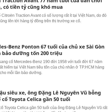
n Traction Avant 77 năm tuổi của dân chơi
, có tiền tỷ cũng khó mua
Citroën Traction Avant có số lượng rất ít tại Việt Nam, do đó
 cũng lên tới hàng tỷ đồng trên thị trường xe cổ.
es-Benz Ponton 67 tuổi của chủ xe Sài Gòn
n bảo dưỡng tốn 200 triệu
sang cổ Mercedes-Benz 190 đời 1958 với tuổi đời 67 năm
rất hiếm tại Việt Nam tiêu tốn của chủ nhân ở TP.HCM hàng
u cho mỗi lần bảo dưỡng.
ậu siêu xe, ông Đặng Lê Nguyên Vũ bỗng
cổ Toyota Celica gần 50 tuổi
cổ Toyota Celica gần 50 tuổi của ông Đặng Lê Nguyên Vũ rất