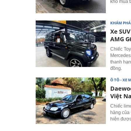
khó mua tạ
KHÁM PHÁ
Xe SUV
AMG G63
Chiếc Toy
Mercedes-
thanh hạng
đồng.
Ô TÔ - XE 
Daewoo
Việt N
Chiếc lim
hàng của 
hiện được