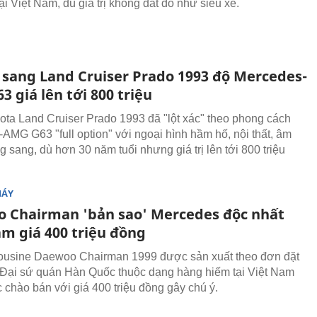
i Việt Nam, dù giá trị không đắt đỏ như siêu xe.
 sang Land Cruiser Prado 1993 độ Mercedes-
 giá lên tới 800 triệu
ota Land Cruiser Prado 1993 đã "lột xác" theo phong cách
AMG G63 "full option" với ngoại hình hầm hố, nội thất, âm
 sang, dù hơn 30 năm tuổi nhưng giá trị lên tới 800 triệu
MÁY
 Chairman 'bản sao' Mercedes độc nhất
am giá 400 triệu đồng
ousine Daewoo Chairman 1999 được sản xuất theo đơn đặt
Đại sứ quán Hàn Quốc thuộc dạng hàng hiếm tại Việt Nam
 chào bán với giá 400 triệu đồng gây chú ý.