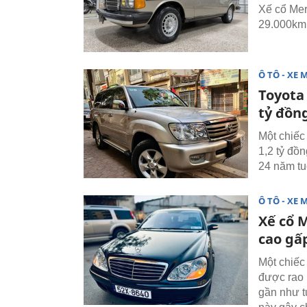
Xế cổ Mer
29.000km,
Ô TÔ - XE 
Toyota 
tỷ đồn
Một chiếc
1,2 tỷ đồ
24 năm tu
Ô TÔ - XE 
Xế cổ 
cao gấp
Một chiế
được rao b
gần như t