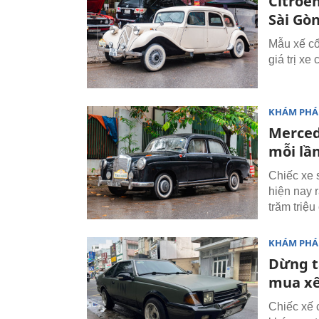
Citroë
Sài Gòn
Mẫu xế cổ 
giá trị xe
KHÁM PHÁ
Merced
mỗi lầ
Chiếc xe 
hiện nay 
trăm triệ
KHÁM PHÁ
Dừng t
mua xế 
Chiếc xế 