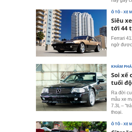
này gây c
Ô TÔ - XE 
Siêu xe
tới 44 
Ferrari 41
ngờ được “
KHÁM PHÁ
Soi xế
tuổi độ
Ra đời cu
mẫu xe mạ
7.3L – “t
thoại.
Ô TÔ - XE 