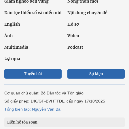
Giảm nghèo bền vững
Nông thôn mới
Dân tộc thiểu số và miền núi
Nội dung chuyên đề
English
Hồ sơ
Ảnh
Video
Multimedia
Podcast
24h qua
Tuyến bài
Sự kiện
Cơ quan chủ quản: Bộ Dân tộc và Tôn giáo
Số giấy phép: 146/GP-BVHTTDL, cấp ngày 17/10/2025
Tổng biên tập: Nguyễn Văn Bá
Liên hệ tòa soạn