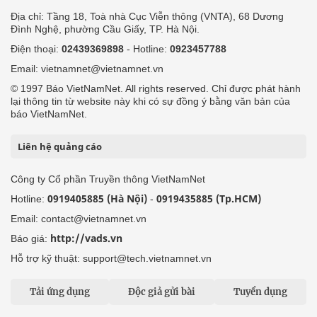
Địa chỉ: Tầng 18, Toà nhà Cục Viễn thông (VNTA), 68 Dương
Đình Nghệ, phường Cầu Giấy, TP. Hà Nội.
Điện thoại:
02439369898
- Hotline:
0923457788
Email: vietnamnet@vietnamnet.vn
© 1997 Báo VietNamNet. All rights reserved. Chỉ được phát hành
lại thông tin từ website này khi có sự đồng ý bằng văn bản của
báo VietNamNet.
Liên hệ quảng cáo
Công ty Cổ phần Truyền thông VietNamNet
0919405885 (Hà Nội)
0919435885 (Tp.HCM)
Hotline:
-
Email: contact@vietnamnet.vn
http://vads.vn
Báo giá:
Hỗ trợ kỹ thuật: support@tech.vietnamnet.vn
Tải ứng dụng
Độc giả gửi bài
Tuyển dụng