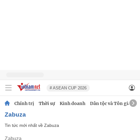
# ASEAN CUP 2026
Chính trị
Thời sự
Kinh doanh
Dân tộc và Tôn giáo
Zabuza
Tin tức mới nhất về
Zabuza
Zabuza