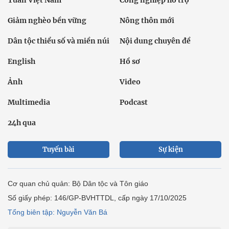
Tuần Việt Nam
Công nghiệp hỗ trợ
Giảm nghèo bền vững
Nông thôn mới
Dân tộc thiểu số và miền núi
Nội dung chuyên đề
English
Hồ sơ
Ảnh
Video
Multimedia
Podcast
24h qua
Tuyến bài
Sự kiện
Cơ quan chủ quản: Bộ Dân tộc và Tôn giáo
Số giấy phép: 146/GP-BVHTTDL, cấp ngày 17/10/2025
Tổng biên tập: Nguyễn Văn Bá