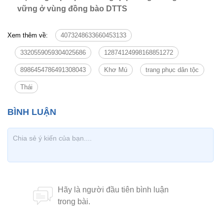
vững ở vùng đồng bào DTTS
Xem thêm về:
4073248633660453133
3320559059304025686
12874124998168851272
8986454786491308043
Khơ Mú
trang phục dân tộc
Thái