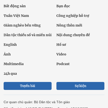
Bất động sản
Bạn đọc
Tuần Việt Nam
Công nghiệp hỗ trợ
Giảm nghèo bền vững
Nông thôn mới
Dân tộc thiểu số và miền núi
Nội dung chuyên đề
English
Hồ sơ
Ảnh
Video
Multimedia
Podcast
24h qua
Tuyến bài
Sự kiện
Cơ quan chủ quản: Bộ Dân tộc và Tôn giáo