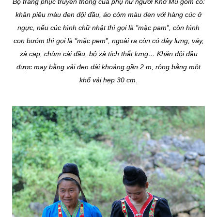
Bộ trang phục truyền thống của phụ nữ người Khơ Mú gồm có:
khăn piêu màu đen đội đầu, áo cỏm màu đen với hàng cúc ở
ngực, nếu cúc hình chữ nhật thì gọi là "mặc pam”, còn hình
con bướm thì gọi là "mặc pem”, ngoài ra còn có dây lưng, váy,
xà cạp, chùm cài đầu, bộ xà tích thắt lưng… Khăn đội đầu
được may bằng vải đen dài khoảng gần 2 m, rộng bằng một
khổ vải hẹp 30 cm.