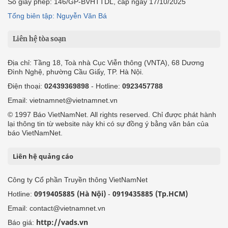
Số giấy phép: 146/GP-BVHTTDL, cấp ngày 17/10/2025
Tổng biên tập: Nguyễn Văn Bá
Liên hệ tòa soạn
Địa chỉ: Tầng 18, Toà nhà Cục Viễn thông (VNTA), 68 Dương
Đình Nghệ, phường Cầu Giấy, TP. Hà Nội.
Điện thoại:
02439369898
- Hotline:
0923457788
Email: vietnamnet@vietnamnet.vn
© 1997 Báo VietNamNet. All rights reserved. Chỉ được phát hành
lại thông tin từ website này khi có sự đồng ý bằng văn bản của
báo VietNamNet.
Liên hệ quảng cáo
Công ty Cổ phần Truyền thông VietNamNet
0919405885 (Hà Nội)
0919435885 (Tp.HCM)
Hotline:
-
Email: contact@vietnamnet.vn
http://vads.vn
Báo giá: