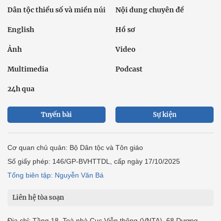
Dân tộc thiểu số và miền núi
Nội dung chuyên đề
English
Hồ sơ
Ảnh
Video
Multimedia
Podcast
24h qua
Tuyến bài
Sự kiện
Cơ quan chủ quản: Bộ Dân tộc và Tôn giáo
Số giấy phép: 146/GP-BVHTTDL, cấp ngày 17/10/2025
Tổng biên tập: Nguyễn Văn Bá
Liên hệ tòa soạn
Địa chỉ: Tầng 18, Toà nhà Cục Viễn thông (VNTA), 68 Dương