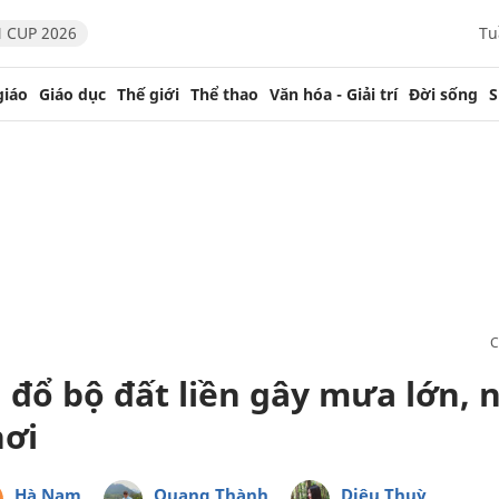
 CUP 2026
Tu
giáo
Giáo dục
Thế giới
Thể thao
Văn hóa - Giải trí
Đời sống
S
 đổ bộ đất liền gây mưa lớn, 
nơi
Hà Nam
Quang Thành
Diệu Thuỳ