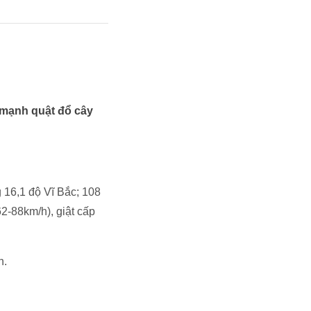
 mạnh quật đổ cây
 16,1 độ Vĩ Bắc; 108
2-88km/h), giật cấp
h.