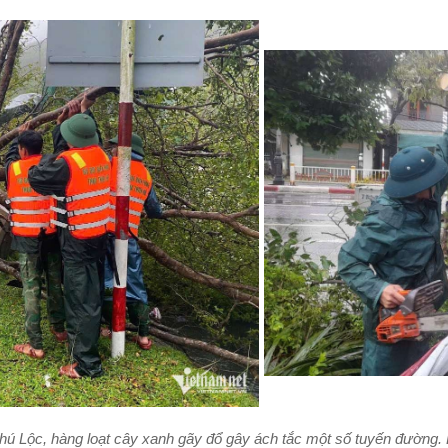
hú Lộc, hàng loạt cây xanh gãy đổ gây ách tắc một số tuyến đường