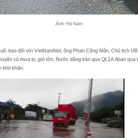
Ảnh: Hà Nam
Huế, trao đổi với VietNamNet, ông Phan Công Mẫn, Chủ tịch 
n huyện có mưa to, gió lớn. Nước dâng tràn qua QL1A đoạn qua t
n khó khăn.