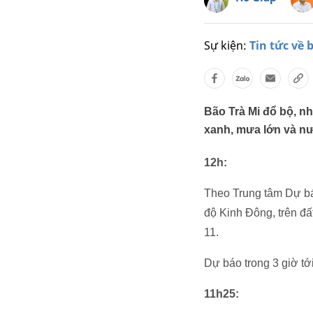
Sự kiện:
Tin tức về 
Bão Trà Mi đổ bộ, n
xanh, mưa lớn và n
12h:
Theo Trung tâm Dự báo
độ Kinh Đông, trên đấ
11.
Dự báo trong 3 giờ t
11h25: