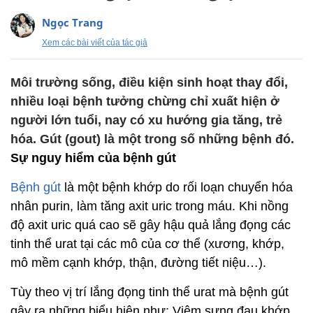
Ngọc Trang
Xem các bài viết của tác giả
Môi trường sống, điều kiện sinh hoạt thay đổi,
nhiều loại bệnh tưởng chừng chỉ xuất hiện ở
người lớn tuổi, nay có xu hướng gia tăng, trẻ
hóa. Gút (gout) là một trong số những bệnh đó.
Sự nguy hiểm của bệnh gút
Bệnh gút
là một bệnh khớp do rối loạn chuyển hóa
nhân purin, làm tăng axit uric trong máu. Khi nồng
độ axit uric quá cao sẽ gây hậu quả lắng đọng các
tinh thể urat tại các mô của cơ thể (xương, khớp,
mô mềm cạnh khớp, thận, đường tiết niệu…).
Tùy theo vị trí lắng đọng tinh thể urat mà bệnh gút
gây ra những biểu hiện như: Viêm sưng đau khớp