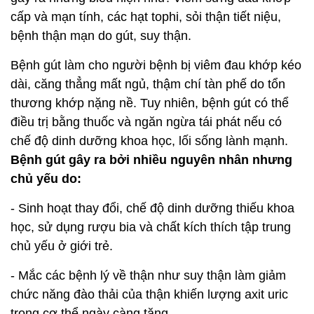
cấp và mạn tính, các hạt tophi, sỏi thận tiết niệu,
bệnh thận mạn do gút, suy thận.
Bệnh gút làm cho người bệnh bị viêm đau khớp kéo
dài, căng thẳng mất ngủ, thậm chí tàn phế do tổn
thương khớp nặng nề. Tuy nhiên, bệnh gút có thể
điều trị bằng thuốc và ngăn ngừa tái phát nếu có
chế độ dinh dưỡng khoa học, lối sống lành mạnh.
Bệnh gút gây ra bởi nhiều nguyên nhân nhưng
chủ yếu do:
- Sinh hoạt thay đổi, chế độ dinh dưỡng thiếu khoa
học, sử dụng rượu bia và chất kích thích tập trung
chủ yếu ở giới trẻ.
- Mắc các bệnh lý về thận như suy thận làm giảm
chức năng đào thải của thận khiến lượng axit uric
trong cơ thể ngày càng tăng.