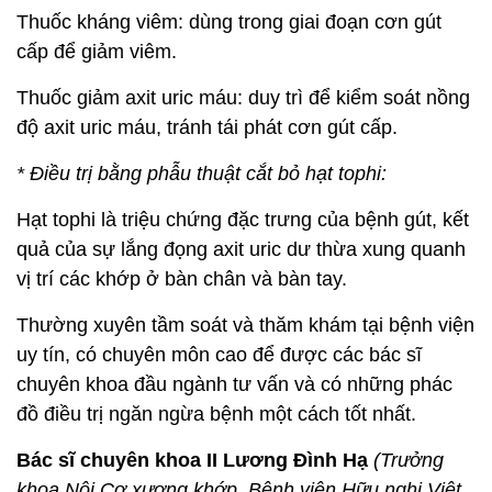
Thuốc kháng viêm: dùng trong giai đoạn cơn gút
cấp để giảm viêm.
Thuốc giảm axit uric máu: duy trì để kiểm soát nồng
độ axit uric máu, tránh tái phát cơn gút cấp.
* Điều trị bằng phẫu thuật cắt bỏ hạt tophi:
Hạt tophi là triệu chứng đặc trưng của bệnh gút, kết
quả của sự lắng đọng axit uric dư thừa xung quanh
vị trí các khớp ở bàn chân và bàn tay.
Thường xuyên tầm soát và thăm khám tại bệnh viện
uy tín, có chuyên môn cao để được các bác sĩ
chuyên khoa đầu ngành tư vấn và có những phác
đồ điều trị ngăn ngừa bệnh một cách tốt nhất.
Bác sĩ chuyên khoa II Lương Đình Hạ
(Trưởng
khoa Nội Cơ xương khớp, Bệnh viện Hữu nghị Việt