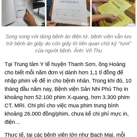
Song song với dùng bệnh án điện tử, bệnh viện vẫn lưu
trữ bệnh án giấy do còn giấy tờ liên quan chữ ký “tươi”
của người bệnh. Ảnh: Võ Thu
Tại Trung tâm Y tế huyện Thanh Sơn, ông Hoàng
cho biết mỗi năm đơn vị dành hơn 1,1 tỉ đồng để
nhập phim về để in cho bệnh nhân. Trong khi đó, 10
tháng đầu năm nay, Bệnh viện Sản Nhi Phú Thọ in
khoảng hơn 52.100 phim X-quang, hơn 3.300 phim
CT, MRI. Chi phí cho việc mua phim trung bình
khoảng 26.000 đồng/phim, chưa kể chi phí mực in,
điện…
Thực tế, tại các bệnh viện lớn như Bạch Mai, mỗi