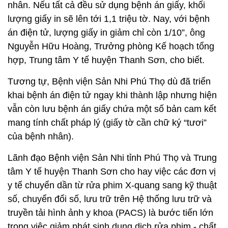
nhân. Nếu tất cả đều sử dụng bệnh án giấy, khối
lượng giấy in sẽ lên tới 1,1 triệu tờ. Nay, với bệnh
án điện tử, lượng giấy in giảm chỉ còn 1/10”, ông
Nguyễn Hữu Hoàng, Trưởng phòng Kế hoạch tổng
hợp, Trung tâm Y tế huyện Thanh Sơn, cho biết.
Tương tự, Bệnh viện Sản Nhi Phú Thọ dù đã triển
khai bệnh án điện tử ngay khi thành lập nhưng hiện
vẫn còn lưu bệnh án giấy chứa một số bản cam kết
mang tính chất pháp lý (giấy tờ cần chữ ký “tươi”
của bệnh nhân).
Lãnh đạo Bệnh viện Sản Nhi tỉnh Phú Thọ và Trung
tâm Y tế huyện Thanh Sơn cho hay việc các đơn vị
y tế chuyển dần từ rửa phim X-quang sang kỹ thuật
số, chuyển đổi số, lưu trữ trên Hệ thống lưu trữ và
truyền tải hình ảnh y khoa (PACS) là bước tiến lớn
trong việc giảm phát sinh dung dịch rửa phim - chất