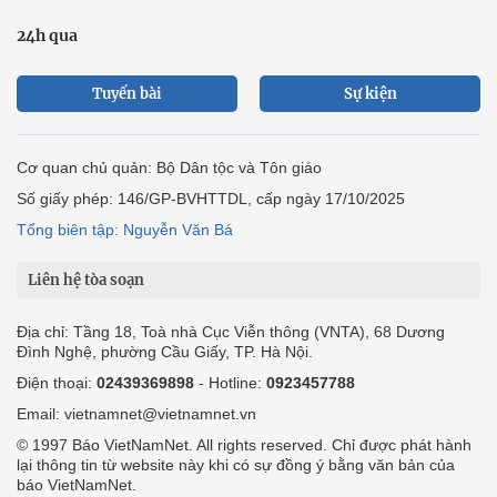
24h qua
Tuyến bài
Sự kiện
Cơ quan chủ quản: Bộ Dân tộc và Tôn giáo
Số giấy phép: 146/GP-BVHTTDL, cấp ngày 17/10/2025
Tổng biên tập: Nguyễn Văn Bá
Liên hệ tòa soạn
Địa chỉ: Tầng 18, Toà nhà Cục Viễn thông (VNTA), 68 Dương
Đình Nghệ, phường Cầu Giấy, TP. Hà Nội.
Điện thoại:
02439369898
- Hotline:
0923457788
Email: vietnamnet@vietnamnet.vn
© 1997 Báo VietNamNet. All rights reserved. Chỉ được phát hành
lại thông tin từ website này khi có sự đồng ý bằng văn bản của
báo VietNamNet.