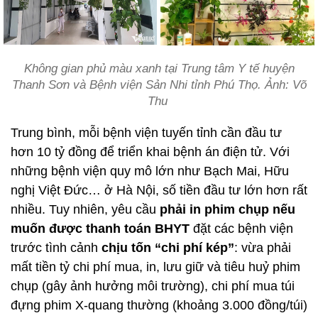
Không gian phủ màu xanh tại Trung tâm Y tế huyện
Thanh Sơn và Bệnh viện Sản Nhi tỉnh Phú Thọ. Ảnh: Võ
Thu
Trung bình, mỗi bệnh viện tuyến tỉnh cần đầu tư
hơn 10 tỷ đồng để triển khai bệnh án điện tử. Với
những bệnh viện quy mô lớn như Bạch Mai, Hữu
nghị Việt Đức… ở Hà Nội, số tiền đầu tư lớn hơn rất
nhiều. Tuy nhiên, yêu cầu
phải in phim chụp nếu
muốn được thanh toán BHYT
đặt các bệnh viện
trước tình cảnh
chịu tốn “chi phí kép”
: vừa phải
mất tiền tỷ chi phí mua, in, lưu giữ và tiêu huỷ phim
chụp (gây ảnh hưởng môi trường), chi phí mua túi
đựng phim X-quang thường (khoảng 3.000 đồng/túi)