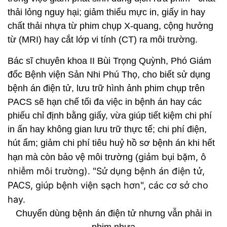
thải lỏng nguy hại; giảm thiểu mực in, giấy in hay
chất thải nhựa từ phim chụp X-quang, cộng hưởng
từ (MRI) hay cắt lớp vi tính (CT) ra môi trường.
Bác sĩ chuyên khoa II Bùi Trọng Quỳnh, Phó Giám
đốc Bệnh viện Sản Nhi Phú Thọ, cho biết sử dụng
bệnh án điện tử, lưu trữ hình ảnh phim chụp trên
PACS sẽ hạn chế tối đa việc in bệnh án hay các
phiếu chỉ định bằng giấy, vừa giúp tiết kiệm chi phí
in ấn hay không gian lưu trữ thực tế; chi phí điện,
hút ẩm; giảm chi phí tiêu huỷ hồ sơ bệnh án khi hết
giảm bụi bặm, ô
hạn mà còn bảo vệ môi trường (
nhiễm môi trường).
"Sử dụng bệnh án điện tử,
PACS, giúp bệnh viện sạch hơn", các cơ sở cho
hay.
Chuyển dùng bệnh án điện tử nhưng vẫn phải in