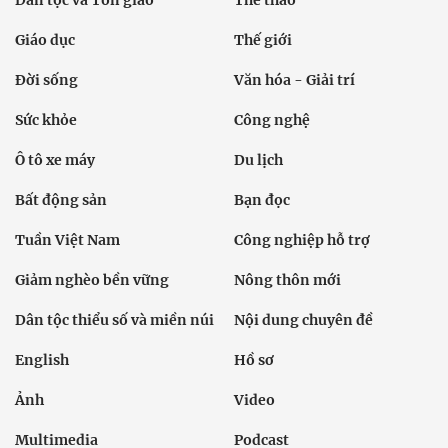
Dân tộc và Tôn giáo
Thể thao
Giáo dục
Thế giới
Đời sống
Văn hóa - Giải trí
Sức khỏe
Công nghệ
Ô tô xe máy
Du lịch
Bất động sản
Bạn đọc
Tuần Việt Nam
Công nghiệp hỗ trợ
Giảm nghèo bền vững
Nông thôn mới
Dân tộc thiểu số và miền núi
Nội dung chuyên đề
English
Hồ sơ
Ảnh
Video
Multimedia
Podcast