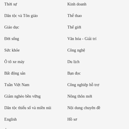
Thời sự
Kinh doanh
Dân tộc và Tôn giáo
Thể thao
Giáo dục
Thế giới
Đời sống
Văn hóa - Giải trí
Sức khỏe
Công nghệ
Ô tô xe máy
Du lịch
Bất động sản
Bạn đọc
Tuần Việt Nam
Công nghiệp hỗ trợ
Giảm nghèo bền vững
Nông thôn mới
Dân tộc thiểu số và miền núi
Nội dung chuyên đề
English
Hồ sơ