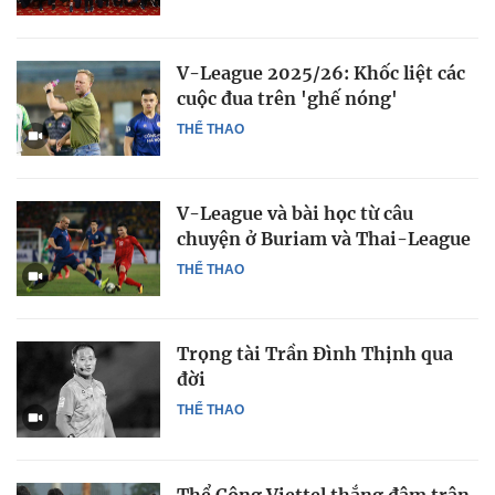
V-League 2025/26: Khốc liệt các
cuộc đua trên 'ghế nóng'
THỂ THAO
V-League và bài học từ câu
chuyện ở Buriam và Thai-League
THỂ THAO
Trọng tài Trần Đình Thịnh qua
đời
THỂ THAO
Thể Công Viettel thắng đậm trận