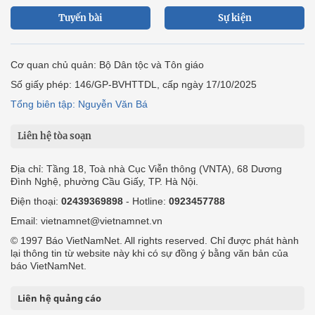
Tuyến bài
Sự kiện
Cơ quan chủ quản: Bộ Dân tộc và Tôn giáo
Số giấy phép: 146/GP-BVHTTDL, cấp ngày 17/10/2025
Tổng biên tập: Nguyễn Văn Bá
Liên hệ tòa soạn
Địa chỉ: Tầng 18, Toà nhà Cục Viễn thông (VNTA), 68 Dương
Đình Nghệ, phường Cầu Giấy, TP. Hà Nội.
Điện thoại:
02439369898
- Hotline:
0923457788
Email: vietnamnet@vietnamnet.vn
© 1997 Báo VietNamNet. All rights reserved. Chỉ được phát hành
lại thông tin từ website này khi có sự đồng ý bằng văn bản của
báo VietNamNet.
Liên hệ quảng cáo