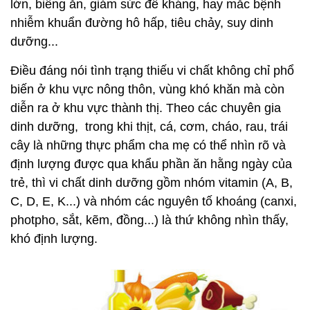
lớn, biếng ăn, giảm sức đề kháng, hay mắc bệnh
nhiễm khuẩn đường hô hấp, tiêu chảy, suy dinh
dưỡng...
Điều đáng nói tình trạng thiếu vi chất không chỉ phổ
biến ở khu vực nông thôn, vùng khó khăn mà còn
diễn ra ở khu vực thành thị. Theo các chuyên gia
dinh dưỡng, trong khi thịt, cá, cơm, cháo, rau, trái
cây là những thực phẩm cha mẹ có thể nhìn rõ và
định lượng được qua khẩu phần ăn hằng ngày của
trẻ, thì vi chất dinh dưỡng gồm nhóm vitamin (A, B,
C, D, E, K...) và nhóm các nguyên tố khoáng (canxi,
photpho, sắt, kẽm, đồng...) là thứ không nhìn thấy,
khó định lượng.