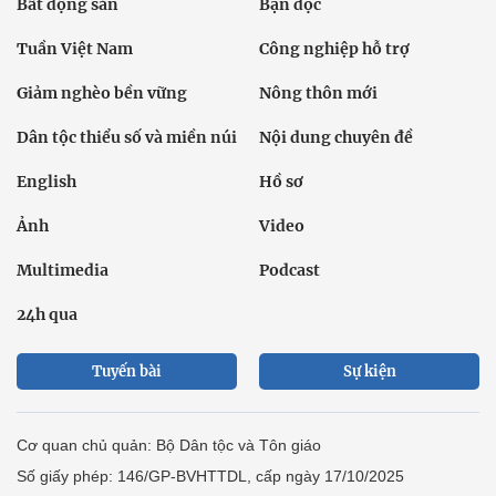
Bất động sản
Bạn đọc
Tuần Việt Nam
Công nghiệp hỗ trợ
Giảm nghèo bền vững
Nông thôn mới
Dân tộc thiểu số và miền núi
Nội dung chuyên đề
English
Hồ sơ
Ảnh
Video
Multimedia
Podcast
24h qua
Tuyến bài
Sự kiện
Cơ quan chủ quản: Bộ Dân tộc và Tôn giáo
Số giấy phép: 146/GP-BVHTTDL, cấp ngày 17/10/2025