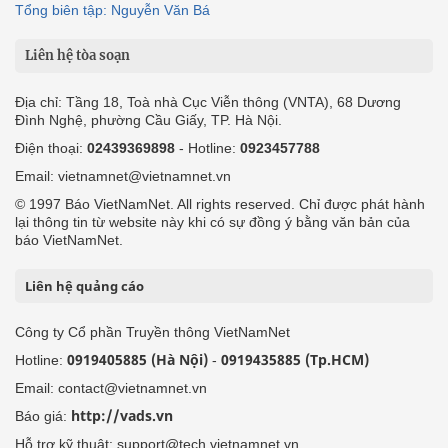
Tổng biên tập: Nguyễn Văn Bá
Liên hệ tòa soạn
Địa chỉ: Tầng 18, Toà nhà Cục Viễn thông (VNTA), 68 Dương
Đình Nghệ, phường Cầu Giấy, TP. Hà Nội.
Điện thoại:
02439369898
- Hotline:
0923457788
Email: vietnamnet@vietnamnet.vn
© 1997 Báo VietNamNet. All rights reserved. Chỉ được phát hành
lại thông tin từ website này khi có sự đồng ý bằng văn bản của
báo VietNamNet.
Liên hệ quảng cáo
Công ty Cổ phần Truyền thông VietNamNet
0919405885 (Hà Nội)
0919435885 (Tp.HCM)
Hotline:
-
Email: contact@vietnamnet.vn
http://vads.vn
Báo giá:
Hỗ trợ kỹ thuật: support@tech.vietnamnet.vn