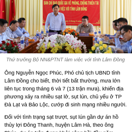
Thứ trưởng Bộ NN&PTNT làm việc với tỉnh Lâm Đồng
Ông Nguyễn Ngọc Phúc, Phó chủ tịch UBND tỉnh
Lâm Đồng cho biết, thời tiết bất thường, mưa lớn
liên tục trong tháng 6 và 7 (13 trận mưa), khiến địa
phương xảy ra nhiều sạt lở, sụt lún, chủ yếu ở TP
Đà Lạt và Bảo Lộc, cướp đi sinh mạng nhiều người.
Đối với tình trạng sạt trượt, sụt lún gần dự án hồ
thủy lợi Đông Thanh, huyện Lâm Hà, theo ông