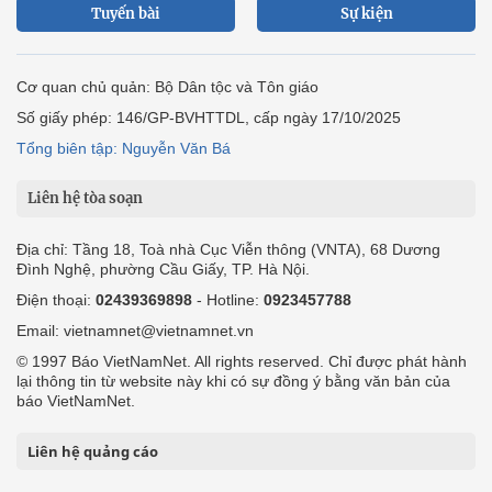
Tuyến bài
Sự kiện
Cơ quan chủ quản: Bộ Dân tộc và Tôn giáo
Số giấy phép: 146/GP-BVHTTDL, cấp ngày 17/10/2025
Tổng biên tập: Nguyễn Văn Bá
Liên hệ tòa soạn
Địa chỉ: Tầng 18, Toà nhà Cục Viễn thông (VNTA), 68 Dương
Đình Nghệ, phường Cầu Giấy, TP. Hà Nội.
Điện thoại:
02439369898
- Hotline:
0923457788
Email: vietnamnet@vietnamnet.vn
© 1997 Báo VietNamNet. All rights reserved. Chỉ được phát hành
lại thông tin từ website này khi có sự đồng ý bằng văn bản của
báo VietNamNet.
Liên hệ quảng cáo