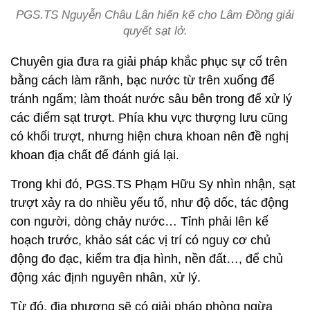
PGS.TS Nguyễn Châu Lân hiến kế cho Lâm Đồng giải
quyết sạt lở.
Chuyên gia đưa ra giải pháp khắc phục sự cố trên
bằng cách làm rãnh, bạc nước từ trên xuống để
tránh ngấm; làm thoát nước sâu bên trong để xử lý
các điểm sạt trượt. Phía khu vực thượng lưu cũng
có khối trượt, nhưng hiện chưa khoan nên đề nghị
khoan địa chất để đánh giá lại.
Trong khi đó, PGS.TS Phạm Hữu Sy nhìn nhận, sạt
trượt xảy ra do nhiều yếu tố, như độ dốc, tác động
con người, dòng chảy nước… Tỉnh phải lên kế
hoạch trước, khảo sát các vị trí có nguy cơ chủ
động đo đạc, kiểm tra địa hình, nền đất…, để chủ
động xác định nguyên nhân, xử lý.
Từ đó, địa phương sẽ có giải pháp phòng ngừa