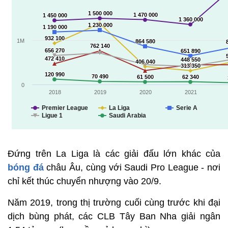
Đứng trên La Liga là các giải đấu lớn khác của
bóng đá
châu Âu, cùng với Saudi Pro League - nơi
chỉ kết thúc chuyển nhượng vào 20/9.
Năm 2019, trong thị trường cuối cùng trước khi đại
dịch bùng phát, các CLB Tây Ban Nha giải ngân