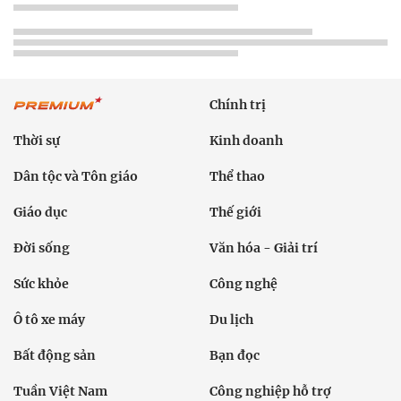
Chính trị
Thời sự
Kinh doanh
Dân tộc và Tôn giáo
Thể thao
Giáo dục
Thế giới
Đời sống
Văn hóa - Giải trí
Sức khỏe
Công nghệ
Ô tô xe máy
Du lịch
Bất động sản
Bạn đọc
Tuần Việt Nam
Công nghiệp hỗ trợ