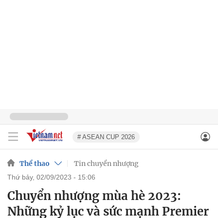
# ASEAN CUP 2026
Thể thao
Tin chuyển nhượng
thứ bảy, 02/09/2023 - 15:06
Chuyển nhượng mùa hè 2023:
Những kỷ lục và sức mạnh Premier