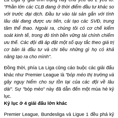
"Phần lớn các CLB đang ở thời điểm đầu tư khác so
với trước đại dịch. Đầu tư vào tài sản gắn với tính
lâu dài đang được ưu tiên, cải tạo các SVĐ, trung
tâm thể thao. Ngoài ra, chúng tôi có cơ chế kiểm
soát kinh tế, trong đó tính bền vững tài chính chiếm
ưu thế. Các đội đã áp đặt một số quy tắc theo giá trị
cơ bản là đầu tư và chi tiêu những gì họ có khả
năng tạo ra cho mình"
.
Đồng thời, phía La Liga cũng cáo buộc các giải đấu
khác như Premier League là
"bóp méo thị trường và
gây nguy hiểm cho sự tồn tại của các đội về lâu
dài"
. Sự "bóp méo" này đã dẫn đến một mùa hè kỷ
lục.
Kỷ lục ở 4 giải đấu lớn khác
Premier League, Bundesliga và Ligue 1 đều phá kỷ