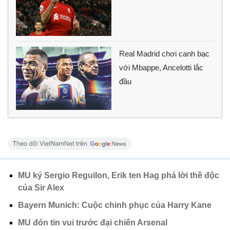
Real Madrid chơi canh bạc
với Mbappe, Ancelotti lắc
đầu
MU ký Sergio Reguilon, Erik ten Hag phá lời thề độc
của Sir Alex
Bayern Munich: Cuộc chinh phục của Harry Kane
MU đón tin vui trước đại chiến Arsenal