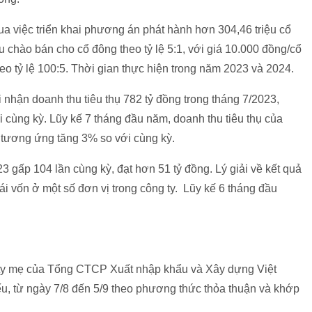
 việc triển khai phương án phát hành hơn 304,46 triệu cổ
u chào bán cho cổ đông theo tỷ lệ 5:1, với giá 10.000 đồng/cổ
heo tỷ lệ 100:5. Thời gian thực hiện trong năm 2023 và 2024.
hận doanh thu tiêu thụ 782 tỷ đồng trong tháng 7/2023,
 cùng kỳ. Lũy kế 7 tháng đầu năm, doanh thu tiêu thụ của
 tương ứng tăng 3% so với cùng kỳ.
3 gấp 104 lần cùng kỳ, đạt hơn 51 tỷ đồng. Lý giải về kết quả
i vốn ở một số đơn vị trong công ty. Lũy kế 6 tháng đầu
 ty mẹ của Tổng CTCP Xuất nhập khẩu và Xây dựng Việt
ếu, từ ngày 7/8 đến 5/9 theo phương thức thỏa thuận và khớp