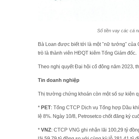
Số tiền vay các cá 
Bà Loan được biết tới là một "nữ tướng" của
trò là thành viên HĐQT kiêm Tổng Giám đốc.
Theo nghị quyết Đại hội cổ đông năm 2023, th
Tin doanh nghiệp
Thị trường chứng khoán còn một số sự kiện q
*
PET
: Tổng CTCP Dịch vụ Tổng hợp Dầu khí (
lệ 8%. Ngày 10/8, Petrosetco chốt đăng ký cu
*
VNZ
: CTCP VNG ghi nhận lãi 100,29 tỷ đồng
lãi 59,79 tỷ đồng so với cùng kỳ lỗ 281,41 tỷ 