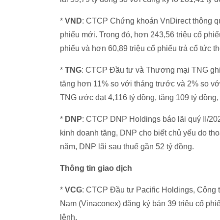
*
VND
: CTCP Chứng khoán VnDirect thông qua
phiếu mới. Trong đó, hơn 243,56 triệu cổ phiế
phiếu và hơn 60,89 triệu cổ phiếu trả cổ tức t
*
TNG
: CTCP Đầu tư và Thương mại TNG ghi n
tăng hơn 11% so với tháng trước và 2% so với
TNG ước đạt 4,116 tỷ đồng, tăng 109 tỷ đồng,
*
DNP
: CTCP DNP Holdings báo lãi quý II/202
kinh doanh tăng, DNP cho biết chủ yếu do thoá
năm, DNP lãi sau thuế gần 52 tỷ đồng.
Thông tin giao dịch
*
VCG
: CTCP Đầu tư Pacific Holdings, Công
Nam (Vinaconex) đăng ký bán 39 triệu cổ phi
lệnh.