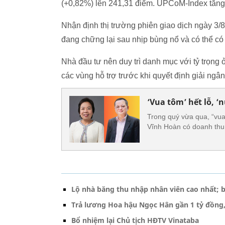
(+0,82%) lên 241,31 điểm. UPCoM-Index tăng 
Nhận định thị trường phiên giao dịch ngày 3/
đang chững lại sau nhịp bùng nổ và có thể có 
Nhà đầu tư nên duy trì danh mục với tỷ trọng ở
các vùng hỗ trợ trước khi quyết định giải ngân
‘Vua tôm’ hết lỗ, ‘
Trong quý vừa qua, “vua 
Vĩnh Hoàn có doanh thu 
Lộ nhà băng thu nhập nhân viên cao nhất; 
Trả lương Hoa hậu Ngọc Hân gần 1 tỷ đồng,
Bổ nhiệm lại Chủ tịch HĐTV Vinataba