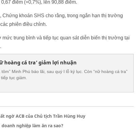
0,67 điểm (+0,7%), lên 90,88 điểm.
8, Chứng khoán SHS cho rằng, trong ngắn hạn thị trường
các phiên điều chỉnh.
 mức trung bình và tiếp tục quan sát diễn biến thị trường tại
.
nữ hoàng cá tra’ giảm lợi nhuận
tôm” Minh Phú báo lãi, sau quý I lỗ kỷ lục. Còn “nữ hoàng cá tra”
tiếp tục giảm.
bất ngờ ACB của Chủ tịch Trần Hùng Huy
 doanh nghiệp làm ăn ra sao?