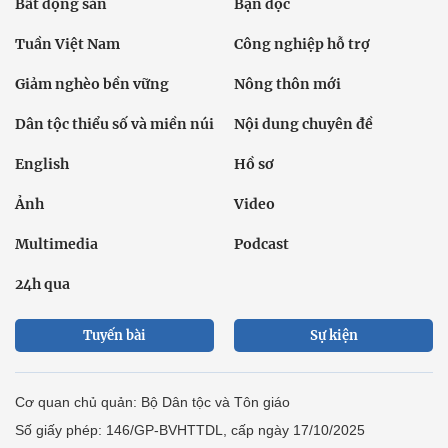
Bất động sản
Bạn đọc
Tuần Việt Nam
Công nghiệp hỗ trợ
Giảm nghèo bền vững
Nông thôn mới
Dân tộc thiểu số và miền núi
Nội dung chuyên đề
English
Hồ sơ
Ảnh
Video
Multimedia
Podcast
24h qua
Tuyến bài
Sự kiện
Cơ quan chủ quản: Bộ Dân tộc và Tôn giáo
Số giấy phép: 146/GP-BVHTTDL, cấp ngày 17/10/2025