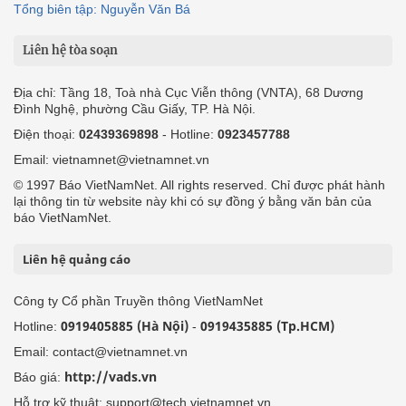
Tổng biên tập: Nguyễn Văn Bá
Liên hệ tòa soạn
Địa chỉ: Tầng 18, Toà nhà Cục Viễn thông (VNTA), 68 Dương
Đình Nghệ, phường Cầu Giấy, TP. Hà Nội.
Điện thoại:
02439369898
- Hotline:
0923457788
Email: vietnamnet@vietnamnet.vn
© 1997 Báo VietNamNet. All rights reserved. Chỉ được phát hành
lại thông tin từ website này khi có sự đồng ý bằng văn bản của
báo VietNamNet.
Liên hệ quảng cáo
Công ty Cổ phần Truyền thông VietNamNet
0919405885 (Hà Nội)
0919435885 (Tp.HCM)
Hotline:
-
Email: contact@vietnamnet.vn
http://vads.vn
Báo giá:
Hỗ trợ kỹ thuật: support@tech.vietnamnet.vn