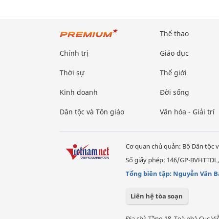
Thể thao
Chính trị
Giáo dục
Thời sự
Thế giới
Kinh doanh
Đời sống
Dân tộc và Tôn giáo
Văn hóa - Giải trí
Cơ quan chủ quản: Bộ Dân tộc v
Số giấy phép: 146/GP-BVHTTDL,
Tổng biên tập: Nguyễn Văn B
Liên hệ tòa soạn
Địa chỉ: Tầng 18, Toà nhà Cục 