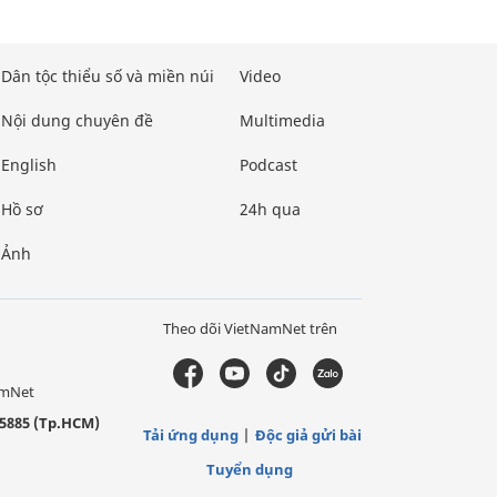
Dân tộc thiểu số và miền núi
Video
Nội dung chuyên đề
Multimedia
English
Podcast
Hồ sơ
24h qua
Ảnh
Theo dõi VietNamNet trên
amNet
5885 (Tp.HCM)
Tải ứng dụng
Độc giả gửi bài
Tuyển dụng