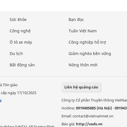
Sức khỏe
Bạn đọc
Công nghệ
Tuần Việt Nam
Ô tô xe máy
Công nghiệp hỗ trợ
Du lịch
Giảm nghèo bền vững
Bất động sản
Nông thôn mới
à Tôn giáo
Liên hệ quảng cáo
 cấp ngày 17/10/2025
Công ty Cổ phần Truyền thông VietN
á
Hotline:
0919405885 (Hà Nội)
-
091943
Email: contact@vietnamnet.vn
Báo giá:
http://vads.vn
Viễn thông (VNTA), 68 Dương Đình