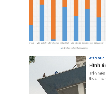
GIÁO DỤC
Hình ả
Trên mép 
thoải mái