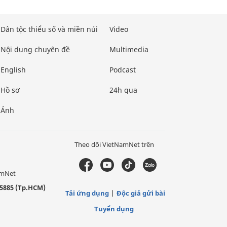
Dân tộc thiểu số và miền núi
Video
Nội dung chuyên đề
Multimedia
English
Podcast
Hồ sơ
24h qua
Ảnh
Theo dõi VietNamNet trên
amNet
5885 (Tp.HCM)
Tải ứng dụng
Độc giả gửi bài
Tuyển dụng