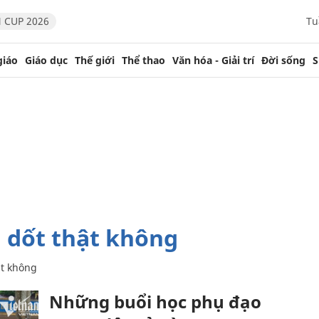
 CUP 2026
Tu
giáo
Giáo dục
Thế giới
Thể thao
Văn hóa - Giải trí
Đời sống
S
h dốt thật không
ật không
Những buổi học phụ đạo