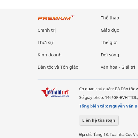
Thể thao
Chính trị
Giáo dục
Thời sự
Thế giới
Kinh doanh
Đời sống
Dân tộc và Tôn giáo
Văn hóa - Giải trí
Cơ quan chủ quản: Bộ Dân tộc v
Số giấy phép: 146/GP-BVHTTDL,
Tổng biên tập: Nguyễn Văn B
Liên hệ tòa soạn
Địa chỉ: Tầng 18, Toà nhà Cục 