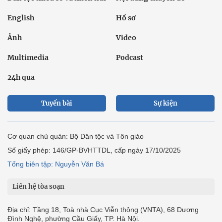
English
Hồ sơ
Ảnh
Video
Multimedia
Podcast
24h qua
Tuyến bài
Sự kiện
Cơ quan chủ quản: Bộ Dân tộc và Tôn giáo
Số giấy phép: 146/GP-BVHTTDL, cấp ngày 17/10/2025
Tổng biên tập: Nguyễn Văn Bá
Liên hệ tòa soạn
Địa chỉ: Tầng 18, Toà nhà Cục Viễn thông (VNTA), 68 Dương
Đình Nghệ, phường Cầu Giấy, TP. Hà Nội.