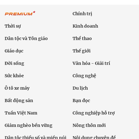
Chính trị
Thời sự
Kinh doanh
Dân tộc và Tôn giáo
Thể thao
Giáo dục
Thế giới
Đời sống
Văn hóa - Giải trí
Sức khỏe
Công nghệ
Ô tô xe máy
Du lịch
Bất động sản
Bạn đọc
Tuần Việt Nam
Công nghiệp hỗ trợ
Giảm nghèo bền vững
Nông thôn mới
Dân tộc thiểu số và miền núi
Nội dung chuyên đề