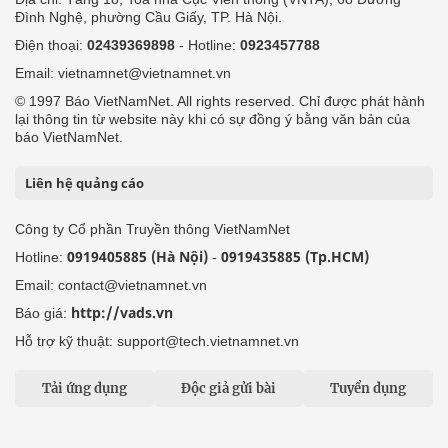
Đình Nghệ, phường Cầu Giấy, TP. Hà Nội.
Điện thoại:
02439369898
- Hotline:
0923457788
Email: vietnamnet@vietnamnet.vn
© 1997 Báo VietNamNet. All rights reserved. Chỉ được phát hành
lại thông tin từ website này khi có sự đồng ý bằng văn bản của
báo VietNamNet.
Liên hệ quảng cáo
Công ty Cổ phần Truyền thông VietNamNet
0919405885 (Hà Nội)
0919435885 (Tp.HCM)
Hotline:
-
Email: contact@vietnamnet.vn
http://vads.vn
Báo giá:
Hỗ trợ kỹ thuật: support@tech.vietnamnet.vn
Tải ứng dụng
Độc giả gửi bài
Tuyển dụng