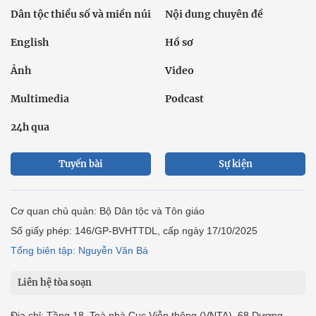
Dân tộc thiểu số và miền núi
Nội dung chuyên đề
English
Hồ sơ
Ảnh
Video
Multimedia
Podcast
24h qua
Tuyến bài
Sự kiện
Cơ quan chủ quản: Bộ Dân tộc và Tôn giáo
Số giấy phép: 146/GP-BVHTTDL, cấp ngày 17/10/2025
Tổng biên tập: Nguyễn Văn Bá
Liên hệ tòa soạn
Địa chỉ: Tầng 18, Toà nhà Cục Viễn thông (VNTA), 68 Dương