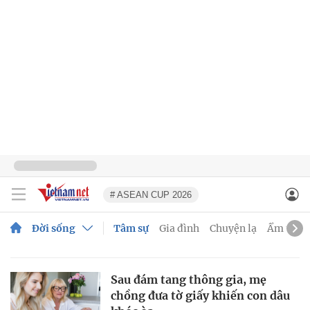
# ASEAN CUP 2026
Đời sống
Tâm sự
Gia đình
Chuyện lạ
Ẩm thực
Sau đám tang thông gia, mẹ
chồng đưa tờ giấy khiến con dâu