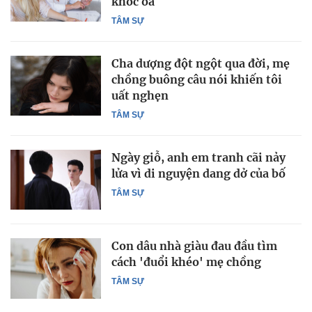
khóc òa
TÂM SỰ
Cha dượng đột ngột qua đời, mẹ
chồng buông câu nói khiến tôi
uất nghẹn
TÂM SỰ
Ngày giỗ, anh em tranh cãi nảy
lửa vì di nguyện dang dở của bố
TÂM SỰ
Con dâu nhà giàu đau đầu tìm
cách 'đuổi khéo' mẹ chồng
TÂM SỰ