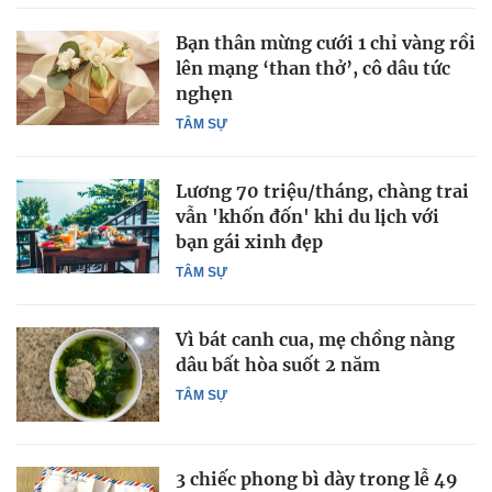
Bạn thân mừng cưới 1 chỉ vàng rồi
lên mạng ‘than thở’, cô dâu tức
nghẹn
TÂM SỰ
Lương 70 triệu/tháng, chàng trai
vẫn 'khốn đốn' khi du lịch với
bạn gái xinh đẹp
TÂM SỰ
Vì bát canh cua, mẹ chồng nàng
dâu bất hòa suốt 2 năm
TÂM SỰ
3 chiếc phong bì dày trong lễ 49