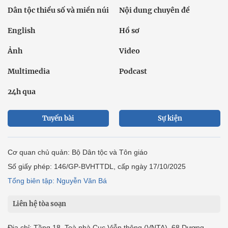
Dân tộc thiểu số và miền núi
Nội dung chuyên đề
English
Hồ sơ
Ảnh
Video
Multimedia
Podcast
24h qua
Tuyến bài
Sự kiện
Cơ quan chủ quản: Bộ Dân tộc và Tôn giáo
Số giấy phép: 146/GP-BVHTTDL, cấp ngày 17/10/2025
Tổng biên tập: Nguyễn Văn Bá
Liên hệ tòa soạn
Địa chỉ: Tầng 18, Toà nhà Cục Viễn thông (VNTA), 68 Dương