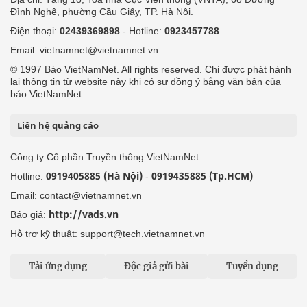
Đình Nghệ, phường Cầu Giấy, TP. Hà Nội.
Điện thoại:
02439369898
- Hotline:
0923457788
Email: vietnamnet@vietnamnet.vn
© 1997 Báo VietNamNet. All rights reserved. Chỉ được phát hành
lại thông tin từ website này khi có sự đồng ý bằng văn bản của
báo VietNamNet.
Liên hệ quảng cáo
Công ty Cổ phần Truyền thông VietNamNet
0919405885 (Hà Nội)
0919435885 (Tp.HCM)
Hotline:
-
Email: contact@vietnamnet.vn
http://vads.vn
Báo giá:
Hỗ trợ kỹ thuật: support@tech.vietnamnet.vn
Tải ứng dụng
Độc giả gửi bài
Tuyển dụng