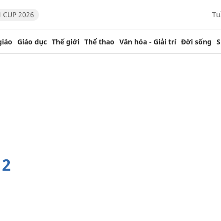
 CUP 2026
Tu
giáo
Giáo dục
Thế giới
Thể thao
Văn hóa - Giải trí
Đời sống
S
 2