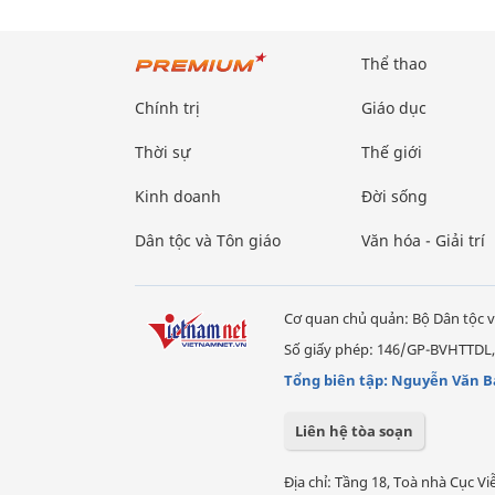
Thể thao
Chính trị
Giáo dục
Thời sự
Thế giới
Kinh doanh
Đời sống
Dân tộc và Tôn giáo
Văn hóa - Giải trí
Cơ quan chủ quản: Bộ Dân tộc v
Số giấy phép: 146/GP-BVHTTDL,
Tổng biên tập: Nguyễn Văn B
Liên hệ tòa soạn
Địa chỉ: Tầng 18, Toà nhà Cục 