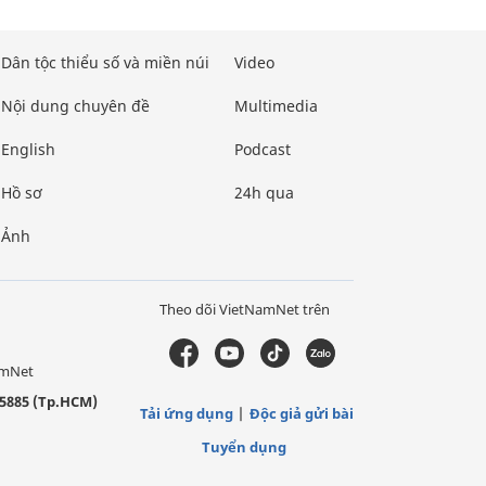
Dân tộc thiểu số và miền núi
Video
Nội dung chuyên đề
Multimedia
English
Podcast
Hồ sơ
24h qua
Ảnh
Theo dõi VietNamNet trên
amNet
5885 (Tp.HCM)
Tải ứng dụng
Độc giả gửi bài
Tuyển dụng