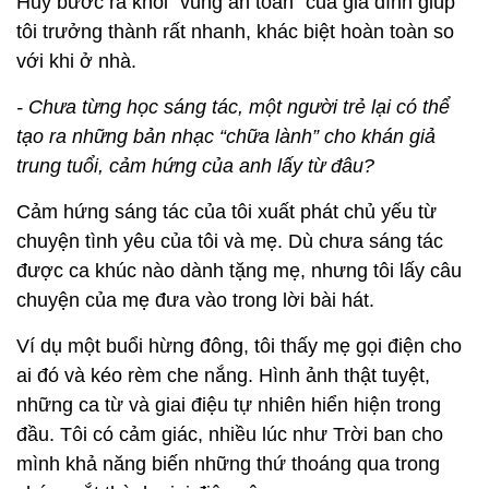
Huy bước ra khỏi “vùng an toàn” của gia đình giúp
tôi trưởng thành rất nhanh, khác biệt hoàn toàn so
với khi ở nhà.
- Chưa từng học sáng tác, một người trẻ lại có thể
tạo ra những bản nhạc “chữa lành” cho khán giả
trung tuổi, cảm hứng của anh lấy từ đâu?
Cảm hứng sáng tác của tôi xuất phát chủ yếu từ
chuyện tình yêu của tôi và mẹ. Dù chưa sáng tác
được ca khúc nào dành tặng mẹ, nhưng tôi lấy câu
chuyện của mẹ đưa vào trong lời bài hát.
Ví dụ một buổi hừng đông, tôi thấy mẹ gọi điện cho
ai đó và kéo rèm che nắng. Hình ảnh thật tuyệt,
những ca từ và giai điệu tự nhiên hiển hiện trong
đầu. Tôi có cảm giác, nhiều lúc như Trời ban cho
mình khả năng biến những thứ thoáng qua trong