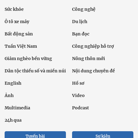
Sức khỏe
Công nghệ
Ô tô xe máy
Du lịch
Bất động sản
Bạn đọc
Tuần Việt Nam
Công nghiệp hỗ trợ
Giảm nghèo bền vững
Nông thôn mới
Dân tộc thiểu số và miền núi
Nội dung chuyên đề
English
Hồ sơ
Ảnh
Video
Multimedia
Podcast
24h qua
Tuyến bài
Sự kiện