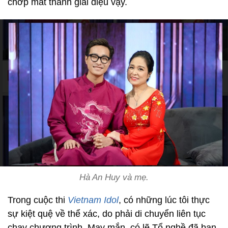
chớp mắt thành giai điệu vậy.
Hà An Huy và mẹ.
Trong cuộc thi
Vietnam Idol
, có những lúc tôi thực
sự kiệt quệ về thể xác, do phải di chuyển liên tục
chạy chương trình. May mắn, có lẽ Tổ nghề đã ban