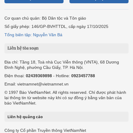
Cơ quan chủ quản: Bộ Dân tộc và Tôn giáo
Số giấy phép: 146/GP-BVHTTDL, cấp ngày 17/10/2025
Tổng biên tập: Nguyễn Văn Bá
Liên hệ tòa soạn
Địa chỉ: Tầng 18, Toà nhà Cục Viễn thông (VNTA), 68 Dương
Đình Nghệ, phường Cầu Giấy, TP. Hà Nội.
Điện thoại:
02439369898
- Hotline:
0923457788
Email: vietnamnet@vietnamnet.vn
© 1997 Báo VietNamNet. All rights reserved. Chỉ được phát hành
lại thông tin từ website này khi có sự đồng ý bằng văn bản của
báo VietNamNet.
Liên hệ quảng cáo
Công ty Cổ phần Truyền thông VietNamNet