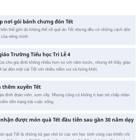
ắp nơi gói bánh chưng đón Tết
 trên thế giới dù không thể về quê ăn Tết nhưng đều có những cách đón
của riêng mình.
giáo Trường Tiểu học Tri Lễ 4
ửa cho gia đình không nhiều hơn so với năm trước, nhưng 44 thầy giáo
 lại đón một cái Tết với nhiều niềm vui và hứng khởi.
 thêm xuyên Tết
 gia đình đoàn viên, sum vầy. Nhưng cũng có không ít bạn trẻ chấp nhận
kiếm tiền trang trải cuộc sống.
i nhận được món quà Tết đầu tiên sau gần 30 năm dạy
n quà Tết là những túi gạo nhỏ từ các em học sinh vùng cao khiến chị