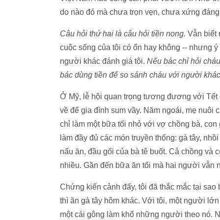
do nào đó mà chưa trọn vẹn, chưa xứng đáng 
Câu hỏi thứ hai là câu hỏi tiền nong.
Vẫn biết 
cuộc sống của tôi có ổn hay không -- nhưng ý 
người khác đánh giá tôi.
Nếu bác chỉ hỏi cháu
bác dùng tiền để so sánh cháu với người khác,
Ở Mỹ, lễ hội quan trọng tương đương với Tết 
về để gia đình sum vầy. Năm ngoái, mẹ nuôi c
chỉ làm một bữa tối nhỏ với vợ chồng bà, con 
làm đầy đủ các món truyền thống: gà tây, nhồ
nấu ăn, đầu gối của bà tê buốt. Cả chồng và 
nhiều. Gần đến bữa ăn tối mà hai người vẫn ng
Chứng kiến cảnh đấy, tôi đã thắc mắc tại sao
thì ăn gà tây hôm khác. Với tôi, một người lớn 
một cái gông làm khổ những người theo nó. Nh