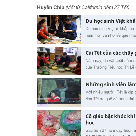
Huyền Chip
(viết từ California đêm 27 Tết)
Du học sinh Việt kh
Du học sinh Việt ở khắp nơi
năm mới và nhớ về quê nhà 
Cái Tết của các thầy 
Năm nay, dù vật chất sắm s
của Trường Tiểu học Tri Lễ 4
Những sinh viên làm
Với nhiều người, Tết là dịp
đón Tết xa quê để tranh thủ 
Cô giáo bật khóc kh
học
Sau hơn 27 năm dạy học, mó