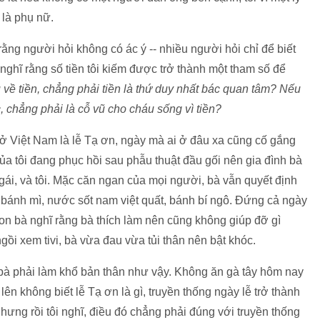
là phụ nữ.
rằng người hỏi không có ác ý -- nhiều người hỏi chỉ để biết
nghĩ rằng số tiền tôi kiếm được trở thành một tham số để
 về tiền, chẳng phải tiền là thứ duy nhất bác quan tâm? Nếu
 chẳng phải là cỗ vũ cho cháu sống vì tiền?
ở Việt Nam là lễ Tạ ơn, ngày mà ai ở đâu xa cũng cố gắng
ủa tôi đang phục hồi sau phẫu thuật đầu gối nên gia đình bà
gái, và tôi. Mặc căn ngan của mọi người, bà vẫn quyết định
i bánh mì, nước sốt nam việt quất, bánh bí ngô. Đứng cả ngày
con bà nghĩ rằng bà thích làm nên cũng không giúp đỡ gì
ồi xem tivi, bà vừa đau vừa tủi thân nên bật khóc.
 bà phải làm khổ bản thân như vậy. Không ăn gà tây hôm nay
lên không biết lễ Tạ ơn là gì, truyền thống ngày lễ trở thành
ưng rồi tôi nghĩ, điều đó chẳng phải đúng với truyền thống