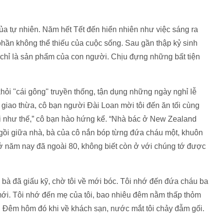
 của tự nhiên. Năm hết Tết đến hiển nhiên như việc sáng ra
 phần không thể thiếu của cuộc sống. Sau gần thập kỷ sinh
 chỉ là sản phẩm của con người. Chịu đựng những bất tiện
khỏi "cái gông" truyền thống, tận dụng những ngày nghỉ lễ
 giao thừa, cô bạn người Đài Loan mời tôi đến ăn tối cùng
i như thế,” cô bạn hào hứng kể. “Nhà bác ở New Zealand
gồi giữa nhà, bà của cô nắn bóp từng đứa cháu một, khuôn
năm nay đã ngoài 80, không biết còn ở với chúng tớ được
g bà đã giấu kỹ, chờ tôi về mới bóc. Tôi nhớ đến đứa cháu ba
y mới. Tôi nhớ đến mẹ của tôi, bao nhiêu đêm nằm thấp thỏm
 Đêm hôm đó khi về khách sạn, nước mắt tôi chảy đẫm gối.