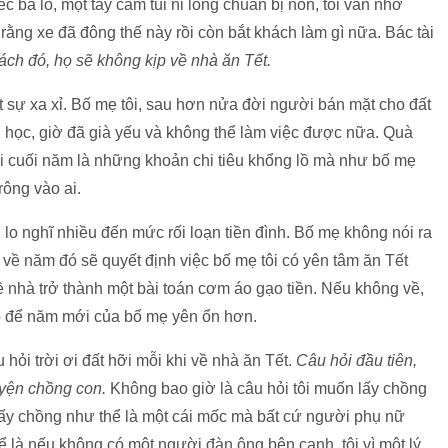
 ba lô, một tay cầm túi ni lông chuẩn bị nôn, tôi vẫn nhớ
rằng xe đã đông thế này rồi còn bắt khách làm gì nữa. Bác tài
ch đó, họ sẽ không kịp về nhà ăn Tết.
t sự xa xỉ. Bố mẹ tôi, sau hơn nửa đời người bán mặt cho đất
n học, giờ đã già yếu và không thể làm việc được nữa. Quà
lãi cuối năm là những khoản chi tiêu khổng lồ mà như bố mẹ
trông vào ai.
 lo nghĩ nhiều đến mức rối loạn tiền đình. Bố mẹ không nói ra
g về năm đó sẽ quyết định việc bố mẹ tôi có yên tâm ăn Tết
ề nhà trở thành một bài toán cơm áo gạo tiền. Nếu không về,
hỏ để năm mới của bố mẹ yên ổn hơn.
ỏi trời ơi đất hỡi mỗi khi về nhà ăn Tết.
Câu hỏi đầu tiên,
yện chồng con.
Không bao giờ là câu hỏi tôi muốn lấy chồng
 Lấy chồng như thể là một cái mốc mà bất cứ người phụ nữ
 là nếu không có một người đàn ông bên cạnh, tôi vì một lý