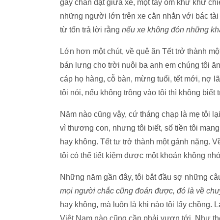
gẫy chân đặt giữa xe, một tay ôm khư khư chiếc
những người lớn trên xe cằn nhằn với bác tài 
từ tốn trả lời rằng
nếu xe không đón những khá
Lớn hơn một chút, về quê ăn Tết trở thành mộ
bán lưng cho trời nuôi ba anh em chúng tôi ă
cáp họ hàng, cỗ bàn, mừng tuổi, tết mới, nợ 
tôi nói, nếu không trông vào tôi thì không biết 
Năm nào cũng vậy, cứ tháng chạp là mẹ tôi lại
vì thương con, nhưng tôi biết, số tiền tôi man
hay không. Tết tư trở thành một gánh nặng. V
tôi có thể tiết kiệm được một khoản không n
Những năm gần đây, tôi bắt đầu sợ những câu h
mọi người chắc cũng đoán được, đó là về chu
hay không, mà luôn là khi nào tôi lấy chồng.
Việt Nam nào cũng cần phải vươn tới. Như thể