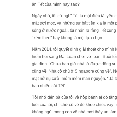
ăn Tết của mình hay sao?
Ngày nhỏ, tôi cứ nghĩ Tết là một điều tất yếu
mặt trời mọc, và những sự bất tiện kia là một
sống ở nước ngoài, tôi nhận ra rằng Tết cũng
"kèm theo" hay không là một lựa chọn.
Năm 2014, tôi quyết định giải thoát cho mình 
hiếm hoi sang Đài Loan chơi với bạn. Buổi tối
gia đình. “Chưa bao giờ nhà tớ được đông vu
cũng về. Nhà cô chú ở Singapore cũng về”. N
mặt nở nụ cười móm mém mãn nguyện. “Bà tớ 
bao nhiêu cái Tết”...
Tôi nhớ đến bà của tôi và hộp bánh ai đó tặn
tuổi của tôi, chỉ chờ cô về để khoe chiếc vá
không ngủ, mong con về nhà mới thấy an tâm.