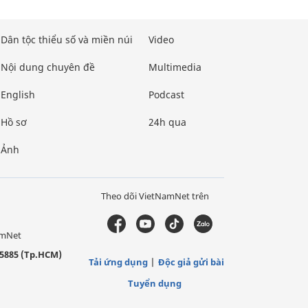
Dân tộc thiểu số và miền núi
Video
Nội dung chuyên đề
Multimedia
English
Podcast
Hồ sơ
24h qua
Ảnh
Theo dõi VietNamNet trên
amNet
5885 (Tp.HCM)
Tải ứng dụng
Độc giả gửi bài
Tuyển dụng