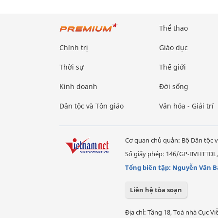
Thể thao
Chính trị
Giáo dục
Thời sự
Thế giới
Kinh doanh
Đời sống
Dân tộc và Tôn giáo
Văn hóa - Giải trí
Cơ quan chủ quản: Bộ Dân tộc v
Số giấy phép: 146/GP-BVHTTDL,
Tổng biên tập: Nguyễn Văn B
Liên hệ tòa soạn
Địa chỉ: Tầng 18, Toà nhà Cục 